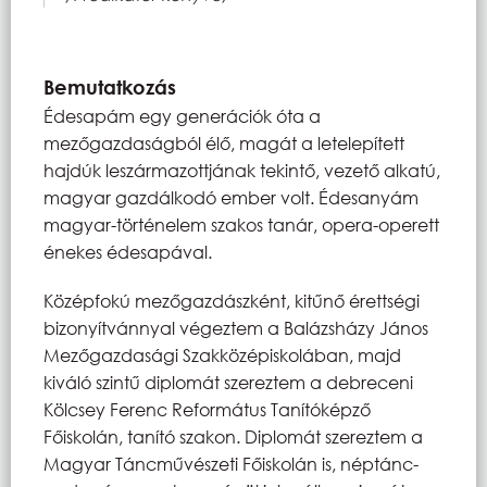
Bemutatkozás
Édesapám egy generációk óta a
mezőgazdaságból élő, magát a letelepített
hajdúk leszármazottjának tekintő, vezető alkatú,
magyar gazdálkodó ember volt. Édesanyám
magyar-történelem szakos tanár, opera-operett
énekes édesapával.
Középfokú mezőgazdászként, kitűnő érettségi
bizonyítvánnyal végeztem a Balázsházy János
Mezőgazdasági Szakközépiskolában, majd
kiváló szintű diplomát szereztem a debreceni
Kölcsey Ferenc Református Tanítóképző
Főiskolán, tanító szakon. Diplomát szereztem a
Magyar Táncművészeti Főiskolán is, néptánc-