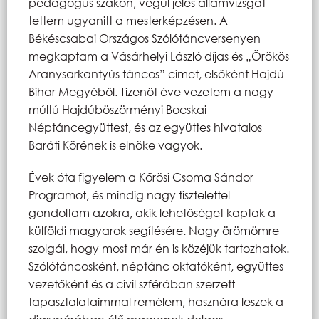
pedagógus szakon, végül jeles államvizsgát
tettem ugyanitt a mesterképzésen. A
Békéscsabai Országos Szólótáncversenyen
megkaptam a Vásárhelyi László díjas és „Örökös
Aranysarkantyús táncos” címet, elsőként Hajdú-
Bihar Megyéből. Tizenöt éve vezetem a nagy
múltú Hajdúböszörményi Bocskai
Néptáncegyüttest, és az együttes hivatalos
Baráti Körének is elnöke vagyok.
Évek óta figyelem a Kőrösi Csoma Sándor
Programot, és mindig nagy tisztelettel
gondoltam azokra, akik lehetőséget kaptak a
külföldi magyarok segítésére. Nagy örömömre
szolgál, hogy most már én is közéjük tartozhatok.
Szólótáncosként, néptánc oktatóként, együttes
vezetőként és a civil szférában szerzett
tapasztalataimmal remélem, hasznára leszek a