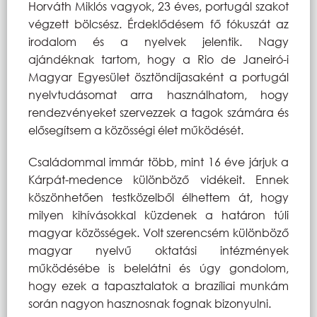
Horváth Miklós vagyok, 23 éves, portugál szakot
végzett bölcsész. Érdeklődésem fő fókuszát az
irodalom és a nyelvek jelentik. Nagy
ajándéknak tartom, hogy a Rio de Janeiró-i
Magyar Egyesület ösztöndíjasaként a portugál
nyelvtudásomat arra használhatom, hogy
rendezvényeket szervezzek a tagok számára és
elősegítsem a közösségi élet működését.
Családommal immár több, mint 16 éve járjuk a
Kárpát-medence különböző vidékeit. Ennek
köszönhetően testközelből élhettem át, hogy
milyen kihívásokkal küzdenek a határon túli
magyar közösségek. Volt szerencsém különböző
magyar nyelvű oktatási intézmények
működésébe is belelátni és úgy gondolom,
hogy ezek a tapasztalatok a brazíliai munkám
során nagyon hasznosnak fognak bizonyulni.