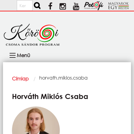
Ugrás a tartalomra
Keresés
Fő
Menü
navigáció
Morzsa
Current:
horvath.miklos.csaba
Címlap
Horváth Miklós Csaba