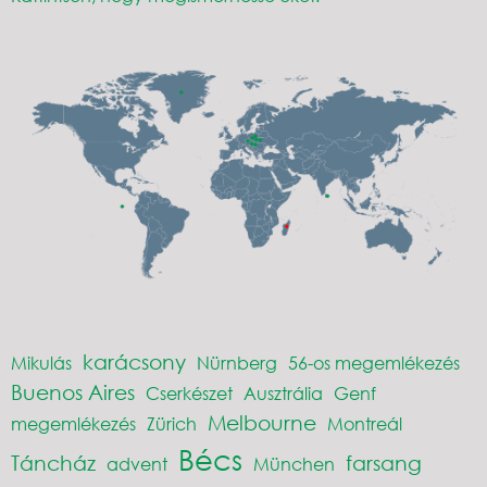
karácsony
Mikulás
Nürnberg
56-os megemlékezés
Buenos Aires
Cserkészet
Ausztrália
Genf
Melbourne
megemlékezés
Zürich
Montreál
Bécs
Táncház
farsang
advent
München