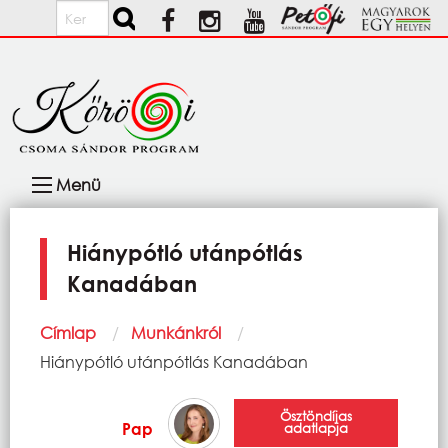
Ugrás a tartalomra
Keresés
Fő
Menü
navigáció
Hiánypótló utánpótlás
Kanadában
Morzsa
Címlap
Munkánkról
Current:
Hiánypótló utánpótlás Kanadában
Ösztöndíjas
Pap
adatlapja