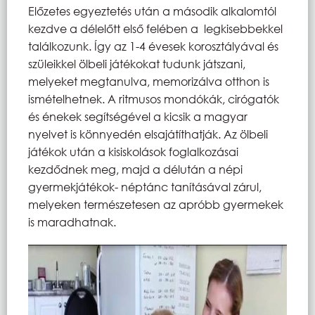
Előzetes egyeztetés után a második alkalomtól
kezdve a délelőtt első felében a legkisebbekkel
találkozunk. Így az 1-4 évesek korosztályával és
szüleikkel ölbeli játékokat tudunk játszani,
melyeket megtanulva, memorizálva otthon is
ismételhetnek. A ritmusos mondókák, cirógatók
és énekek segítségével a kicsik a magyar
nyelvet is könnyedén elsajátíthatják. Az ölbeli
játékok után a kisiskolások foglalkozásai
kezdődnek meg, majd a délután a népi
gyermekjátékok- néptánc tanításával zárul,
melyeken természetesen az apróbb gyermekek
is maradhatnak.