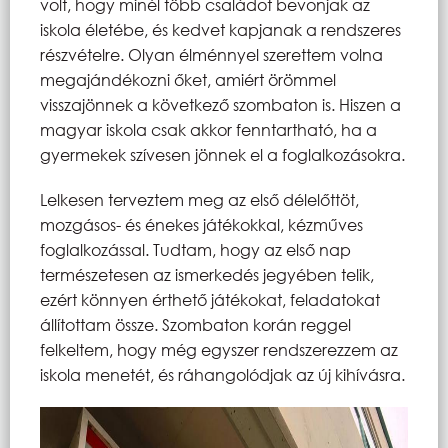
volt, hogy minél több családot bevonjak az
iskola életébe, és kedvet kapjanak a rendszeres
részvételre. Olyan élménnyel szerettem volna
megajándékozni őket, amiért örömmel
visszajönnek a következő szombaton is. Hiszen a
magyar iskola csak akkor fenntartható, ha a
gyermekek szívesen jönnek el a foglalkozásokra.
Lelkesen terveztem meg az első délelőttöt,
mozgásos- és énekes játékokkal, kézműves
foglalkozással. Tudtam, hogy az első nap
természetesen az ismerkedés jegyében telik,
ezért könnyen érthető játékokat, feladatokat
állítottam össze. Szombaton korán reggel
felkeltem, hogy még egyszer rendszerezzem az
iskola menetét, és ráhangolódjak az új kihívásra.