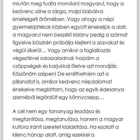
miután meg tudta mondani magyarul, hogy a
kedvenc színe a sárga, majd kiabálva
ismételgeti örömében. Vagy ahogy a népi
gyermekjátékok közben együtt énekeljük a dalt,
a magyarul nem beszélő kislány pedig a számat
figyelve büszkén próbálja kiejteni a szavakat és
végül sikerül… Vagy amikor a foglalkozás
végeztével odaszaladnak hozzám a
csöppségek és karjukkal ölelve azt mondják:
Köszönöm szépen! De említhetném azt a
pillanatot is, amikor kedvenc népdalomat
énekelve megláttam, hogy az egyik édesanya
szeméből legördült egy könnycsepp…
A cél nem egy tananyag leadása és
megtanítása, megtanulása, hanem a magyar
kultúra iránti szeretet kialakítása. Ha ezalatt a
kilenc hónap alatt, amíg ezekkel a