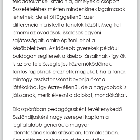
feladatokat kell kitalálnia, amelyek a csoport
összetételéhez mérten mindenkinek izgalmasak
lehetnek, de ettől függetlenül azért
differenciálnia is kell a tanulók között. Meg kell
ismerni az óvodások, iskolások egyéni
sajátosságait, amire építeni lehet a
későbbiekben. Az idősebb gyerekek például
boldogan segítenek a kisebb társaiknak - így ők
is az óra felelősségteljes közreműködőinek,
fontos tagoknak érezhetik magukat, ha a tanár,
mintegy asszisztensként bevonja őket a
játékokba. Így észrevétlenül, de a nagyobbak is
játszanak, merik élvezni a dalokat, mondókákat.
Diaszpórában pedagógusként tevékenykedő
ösztöndíjasként nagy szerepet kaptam a
legfiatalabb generáció magyar
identitásának kialakításában, formálásában.