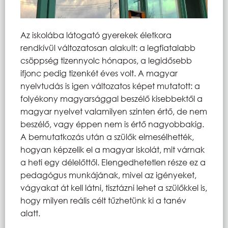
Az iskolába látogató gyerekek életkora
rendkívül változatosan alakult: a legfiatalabb
csöppség tizennyolc hónapos, a legidősebb
ifjonc pedig tizenkét éves volt. A magyar
nyelvtudás is igen változatos képet mutatott: a
folyékony magyarsággal beszélő kisebbektől a
magyar nyelvet valamilyen szinten értő, de nem
beszélő, vagy éppen nem is értő nagyobbakig.
A bemutatkozás után a szülők elmesélhették,
hogyan képzelik el a magyar iskolát, mit várnak
a heti egy délelőttől. Elengedhetetlen része ez a
pedagógus munkájának, mivel az igényeket,
vágyakat át kell látni, tisztázni lehet a szülőkkel is,
hogy milyen reális célt tűzhetünk ki a tanév
alatt.