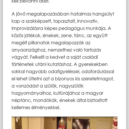
kell bevonni őket.
A jövő megalapozásában hatalmas hangsúlyt
kap a szakképzett, tapasztalt, innovatív,
improvizálásra képes pedagógus munkája. A
közös játékok, énekek, zene, tánc, az együtt
megélt pillanatok megalapozzák az
anyaországhoz, nemzethez való tartozás
vágyát. Felkelti a kedvet a saját családi
történetek utáni kutatáshoz. A gyerekekben
sokkal nagyobb odafigyeléssel, odafordulással
el lehet ültetni azt a bizonyos kis szeretetmagot,
a vonzódást a szülők, nagyszülők
hagyományaihoz, kultúrájához a magyar
néptánc, mondókák, énekek által biztosított
kellemes élményekkel.