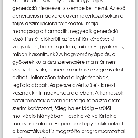
Kanadában sok helyen akár egy teljes
generáció kiesésével is szembe kell nézni. Az első
generációs magyarok gyermekei közül sokan a
teljes asszimilációra törekedtek, majd
manapság a harmadik, negyedik generáció
között ismét előkerült az identitás kérdése: ki
vagyok én, honnan jöttem, miben vagyok más,
miben hasonlítunk? A hagyományápolás, a
gyökerek kutatása szerencsére ma már nem
szégyellni való, hanem akár büszkeségre is okot
adhat. Jellemzően tehát a legidősebbek,
legfiatalabbak, és persze azért szüleik is részt
vesznek kinti magyarság életében. A kamaszok,
fiatal felnőttek bevonhatósága tapasztalatom
szerint korlátozott, főleg ha ez idáig – szülői
motiváció hiányában – csak elvétve jártak a
magyar iskolába. Éppen ezért egy nekik célzott,
a korosztályukat is megszólító programsorozattal