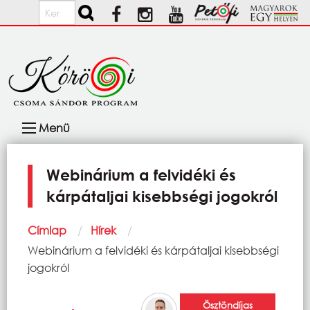
Ugrás a tartalomra
Keresés
Fő
Menü
navigáció
Webinárium a felvidéki és
kárpátaljai kisebbségi jogokról
Morzsa
Címlap
Hírek
Current:
Webinárium a felvidéki és kárpátaljai kisebbségi
jogokról
Ösztöndíjas