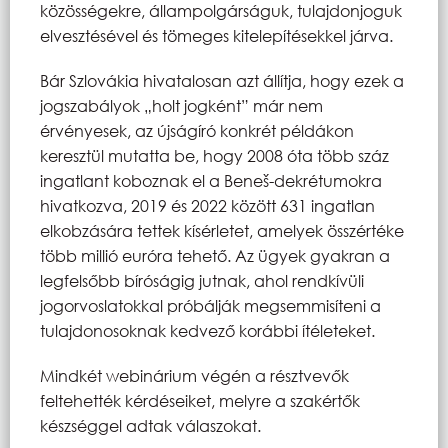
közösségekre, állampolgárságuk, tulajdonjoguk
elvesztésével és tömeges kitelepítésekkel járva.
Bár Szlovákia hivatalosan azt állítja, hogy ezek a
jogszabályok „holt jogként” már nem
érvényesek, az újságíró konkrét példákon
keresztül mutatta be, hogy 2008 óta több száz
ingatlant koboznak el a Beneš-dekrétumokra
hivatkozva, 2019 és 2022 között 631 ingatlan
elkobzására tettek kísérletet, amelyek összértéke
több millió euróra tehető. Az ügyek gyakran a
legfelsőbb bíróságig jutnak, ahol rendkívüli
jogorvoslatokkal próbálják megsemmisíteni a
tulajdonosoknak kedvező korábbi ítéleteket.
Mindkét webinárium végén a résztvevők
feltehették kérdéseiket, melyre a szakértők
készséggel adtak válaszokat.