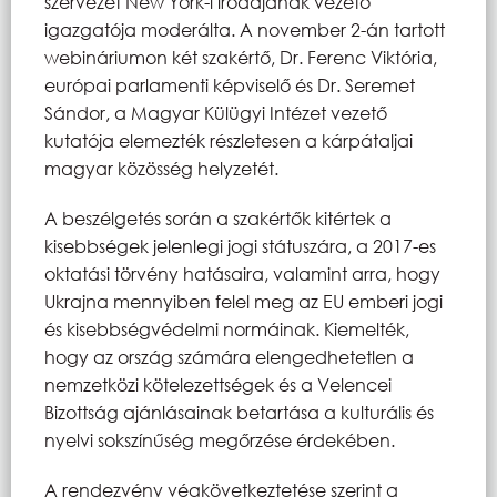
szervezet New York-i irodájának vezető
igazgatója moderálta. A november 2-án tartott
webináriumon két szakértő, Dr. Ferenc Viktória,
európai parlamenti képviselő és Dr. Seremet
Sándor, a Magyar Külügyi Intézet vezető
kutatója elemezték részletesen a kárpátaljai
magyar közösség helyzetét.
A beszélgetés során a szakértők kitértek a
kisebbségek jelenlegi jogi státuszára, a 2017-es
oktatási törvény hatásaira, valamint arra, hogy
Ukrajna mennyiben felel meg az EU emberi jogi
és kisebbségvédelmi normáinak. Kiemelték,
hogy az ország számára elengedhetetlen a
nemzetközi kötelezettségek és a Velencei
Bizottság ajánlásainak betartása a kulturális és
nyelvi sokszínűség megőrzése érdekében.
A rendezvény végkövetkeztetése szerint a