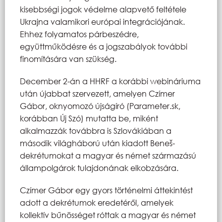
kisebbségi jogok védelme alapvető feltétele
Ukrajna valamikori európai integrációjának.
Ehhez folyamatos párbeszédre,
együttműködésre és a jogszabályok további
finomítására van szükség.
December 2-án a HHRF a korábbi webináriuma
után újabbat szervezett, amelyen Czímer
Gábor, oknyomozó újságíró (Parameter.sk,
korábban Új Szó) mutatta be, miként
alkalmazzák továbbra is Szlovákiában a
második világháború után kiadott Beneš-
dekrétumokat a magyar és német származású
állampolgárok tulajdonának elkobzására.
Czímer Gábor egy gyors történelmi áttekintést
adott a dekrétumok eredetéről, amelyek
kollektív bűnösséget róttak a magyar és német