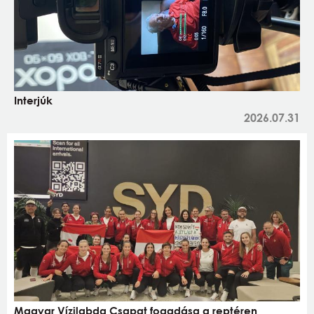
Interjúk
2026.07.31
Magyar Vízilabda Csapat fogadása a reptéren