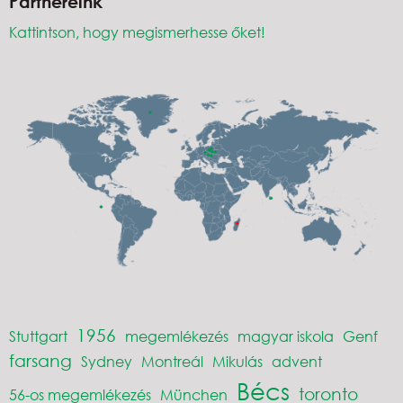
Partnereink
Kattintson, hogy megismerhesse őket!
1956
Stuttgart
megemlékezés
magyar iskola
Genf
farsang
Sydney
Montreál
Mikulás
advent
Bécs
toronto
56-os megemlékezés
München