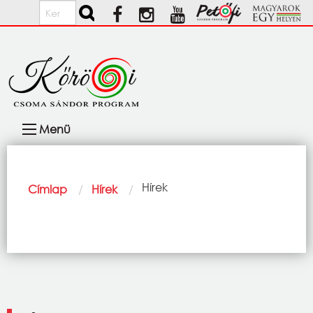
Ugrás a tartalomra
Keresés
Fő
Menü
navigáció
Morzsa
Current:
Hírek
Címlap
Hírek