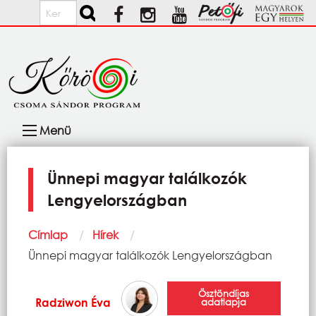
Ugrás a tartalomra
Keresés
Fő
Menü
navigáció
Ünnepi magyar találkozók
Lengyelországban
Morzsa
Címlap
Hírek
Current:
Ünnepi magyar találkozók Lengyelországban
Ösztöndíjas
Radziwon Éva
adatlapja