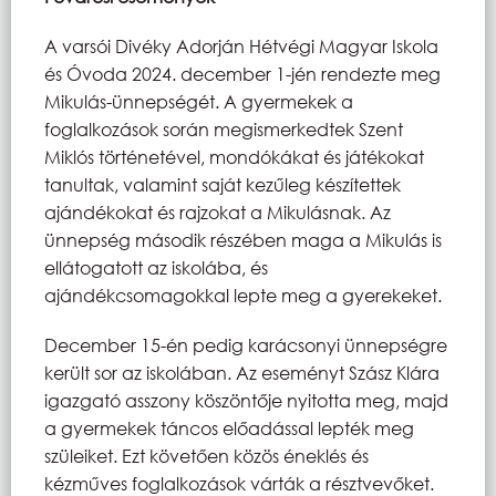
A varsói Divéky Adorján Hétvégi Magyar Iskola
és Óvoda 2024. december 1-jén rendezte meg
Mikulás-ünnepségét. A gyermekek a
foglalkozások során megismerkedtek Szent
Miklós történetével, mondókákat és játékokat
tanultak, valamint saját kezűleg készítettek
ajándékokat és rajzokat a Mikulásnak. Az
ünnepség második részében maga a Mikulás is
ellátogatott az iskolába, és
ajándékcsomagokkal lepte meg a gyerekeket.
December 15-én pedig karácsonyi ünnepségre
került sor az iskolában. Az eseményt Szász Klára
igazgató asszony köszöntője nyitotta meg, majd
a gyermekek táncos előadással lepték meg
szüleiket. Ezt követően közös éneklés és
kézműves foglalkozások várták a résztvevőket.