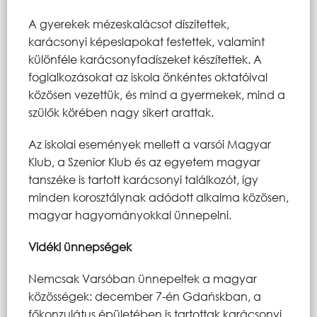
A gyerekek mézeskalácsot díszítettek,
karácsonyi képeslapokat festettek, valamint
különféle karácsonyfadíszeket készítettek. A
foglalkozásokat az iskola önkéntes oktatóival
közösen vezettük, és mind a gyermekek, mind a
szülők körében nagy sikert arattak.
Az iskolai események mellett a varsói Magyar
Klub, a Szenior Klub és az egyetem magyar
tanszéke is tartott karácsonyi találkozót, így
minden korosztálynak adódott alkalma közösen,
magyar hagyományokkal ünnepelni.
Vidéki ünnepségek
Nemcsak Varsóban ünnepeltek a magyar
közösségek: december 7-én Gdańskban, a
főkonzulátus épületében is tartottak karácsonyi