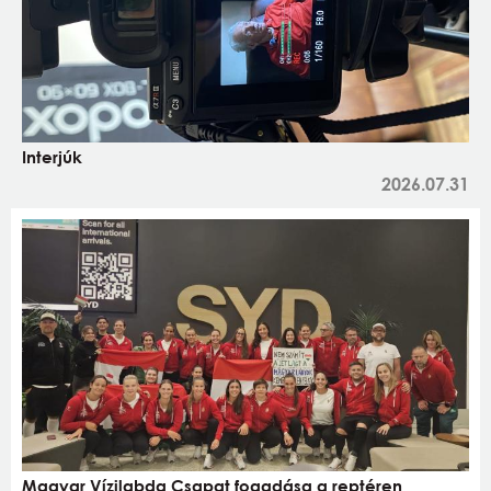
Interjúk
2026.07.31
Magyar Vízilabda Csapat fogadása a reptéren