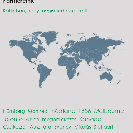
Partnereink
Kattintson, hogy megismerhesse őket!
néptánc
1956
Melbourne
Nürnberg
Montreál
toronto
Kanada
Zürich
megemlékezés
Cserkészet
Ausztrália
Sydney
Mikulás
Stuttgart