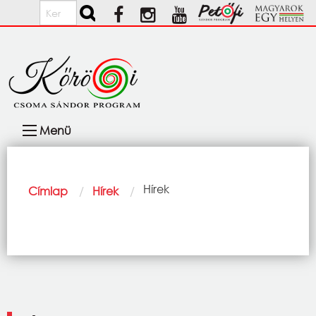
Ugrás a tartalomra
Keresés
Fő
Menü
navigáció
Morzsa
Current:
Hírek
Címlap
Hírek