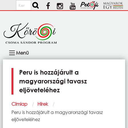
Ugrás a tartalomra
Keresés
Fő
Menü
navigáció
Peru is hozzájárult a
magyarországi tavasz
eljöveteléhez
Morzsa
Címlap
Hírek
Current:
Peru is hozzájárult a magyarországi tavasz
eljöveteléhez