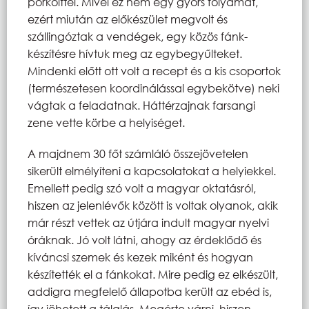
pörkölttel. Mivel ez nem egy gyors folyamat,
ezért miután az előkészület megvolt és
szállingóztak a vendégek, egy közös fánk-
készítésre hívtuk meg az egybegyűlteket.
Mindenki előtt ott volt a recept és a kis csoportok
(természetesen koordinálással egybekötve) neki
vágtak a feladatnak. Háttérzajnak farsangi
zene vette körbe a helyiséget.
A majdnem 30 főt számláló összejövetelen
sikerült elmélyíteni a kapcsolatokat a helyiekkel.
Emellett pedig szó volt a magyar oktatásról,
hiszen az jelenlévők között is voltak olyanok, akik
már részt vettek az útjára indult magyar nyelvi
óráknak. Jó volt látni, ahogy az érdeklődő és
kíváncsi szemek és kezek miként és hogyan
készítették el a fánkokat. Mire pedig ez elkészült,
addigra megfelelő állapotba került az ebéd is,
így jöhetett a tálalás. Megérte várni, hiszen