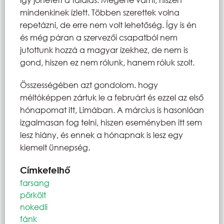
mindenkinek ízlett. Többen szerettek volna
repetázni, de erre nem volt lehetőség. Így is én
és még páran a szervezői csapatból nem
jutottunk hozzá a magyar ízekhez, de nem is
gond, hiszen ez nem rólunk, hanem róluk szolt.
Összességében azt gondolom. hogy
méltóképpen zártuk le a februárt és ezzel az első
hónapomat itt, Limában. A március is hasonlóan
izgalmasan fog telni, hiszen eseményben itt sem
lesz hiány, és ennek a hónapnak is lesz egy
kiemelt ünnepség.
Címkefelhő
farsang
pörkölt
nokedli
fánk