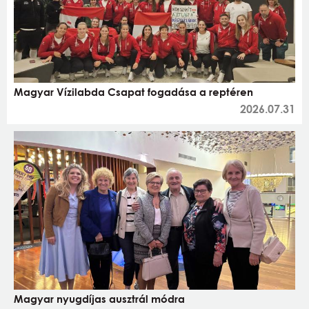
Magyar Vízilabda Csapat fogadása a reptéren
2026.07.31
Magyar nyugdíjas ausztrál módra