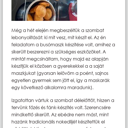
Még a hét elején megbeszéltük a szombat
lebonyolítását: ki mit vesz, mit készít el. Az én
feladatom a busómaszk készítése volt, amihez a
sikerült beszerezni a szükséges eszközöket. A
mintát megcsináltam, hogy majd ez alapján
készítjük el közösen a gyerekekkel a a saját
maszkjukat (gyorsan lelövöm a poént, sajnos
egyetlen gyermek sem jött el, így a maskarák
egy következő alkalomra maradunk).
Izgatottan vártuk a szombat délelőttöt, hiszen a
tervünk főzés és fánk-készítés volt. Szerencsére
mindkettő sikerült. Az ebédre nem mást, mint
hazánk tradicionális nokedlijét készítettük el