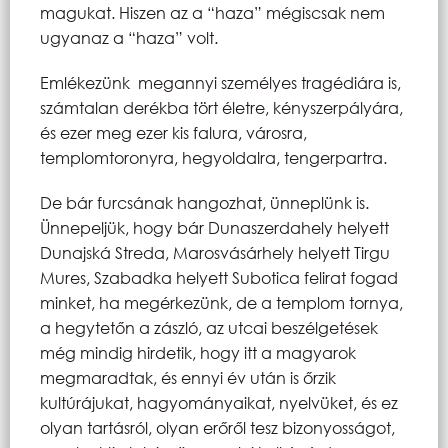
magukat. Hiszen az a “haza” mégiscsak nem
ugyanaz a “haza” volt.
Emlékezünk megannyi személyes tragédiára is,
számtalan derékba tört életre, kényszerpályára,
és ezer meg ezer kis falura, városra,
templomtoronyra, hegyoldalra, tengerpartra.
De bár furcsának hangozhat, ünneplünk is.
Ünnepeljük, hogy bár Dunaszerdahely helyett
Dunajská Streda, Marosvásárhely helyett Tirgu
Mures, Szabadka helyett Subotica felirat fogad
minket, ha megérkezünk, de a templom tornya,
a hegytetőn a zászló, az utcai beszélgetések
még mindig hirdetik, hogy itt a magyarok
megmaradtak, és ennyi év után is őrzik
kultúrájukat, hagyományaikat, nyelvüket, és ez
olyan tartásról, olyan erőről tesz bizonyosságot,