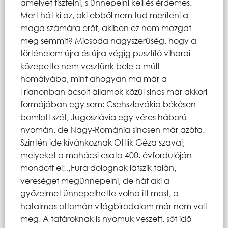
amelyet tisztelni, s ünnepelni kell és érdemes.
Mert hát ki az, aki ebből nem tud meríteni a
maga számára erőt, akiben ez nem mozgat
meg semmit? Micsoda nagyszerűség, hogy a
történelem újra és újra végig pusztító viharai
közepette nem vesztünk bele a múlt
homályába, mint ahogyan ma már a
Trianonban ácsolt államok közül sincs már akkori
formájában egy sem: Csehszlovákia békésen
bomlott szét, Jugoszlávia egy véres háború
nyomán, de Nagy-Románia sincsen már azóta.
Szintén ide kívánkoznak Ottlik Géza szavai,
melyeket a mohácsi csata 400. évfordulóján
mondott el: „Fura dolognak látszik talán,
vereséget megünnepelni, de hát aki a
győzelmet ünnepelhette volna itt most, a
hatalmas ottomán világbirodalom már nem volt
meg. A tatároknak is nyomuk veszett, sőt idő