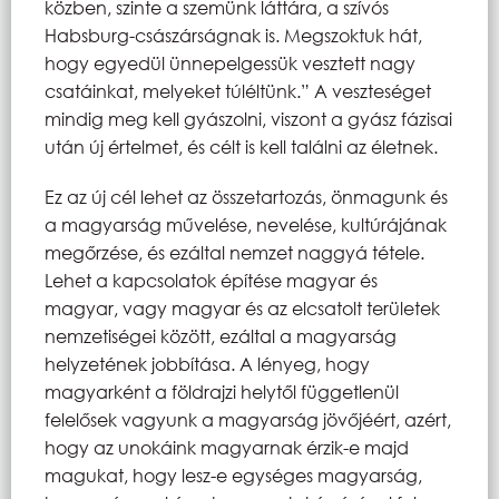
közben, szinte a szemünk láttára, a szívós
Habsburg-császárságnak is. Megszoktuk hát,
hogy egyedül ünnepelgessük vesztett nagy
csatáinkat, melyeket túléltünk.” A veszteséget
mindig meg kell gyászolni, viszont a gyász fázisai
után új értelmet, és célt is kell találni az életnek.
Ez az új cél lehet az összetartozás, önmagunk és
a magyarság művelése, nevelése, kultúrájának
megőrzése, és ezáltal nemzet naggyá tétele.
Lehet a kapcsolatok építése magyar és
magyar, vagy magyar és az elcsatolt területek
nemzetiségei között, ezáltal a magyarság
helyzetének jobbítása. A lényeg, hogy
magyarként a földrajzi helytől függetlenül
felelősek vagyunk a magyarság jövőjéért, azért,
hogy az unokáink magyarnak érzik-e majd
magukat, hogy lesz-e egységes magyarság,