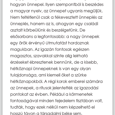
hogyan ünnepel. Ilyen szempontból is beszédes
a magyar nyelv, az ünnepet ugyanis megüljük.
Nem feltétlenül csak a fékevesztett ünneplés az
ünneplés, hanem az is, ahogyan egy családi
asztalt körbeülünk és beszélgetünk. De
elsősorbans a legfontosabb: a nagy ünnepek
egy örök érvényű útmutatást hordoznak
magukban. Az igazán fontosak egészen
magasztos, szavakkal szinte alig leírható
érzéseket ébresztenek bennünk, de a kisebb,
hétköznapi ünnepeknek is van egy olyan
tulajdonsága, ami kiemeli őket a szürke
hétköznapokból. A régi korok emberei számára
az ünnepek, a rítusok jelentették az igazodási
pontokat az évben. Például a körmenetek
fontosságával minden fejedelem tisztában volt,
tudták, hogy ezek nélkül nem képzelhető el
hosszú távon a társadalmi béke sem.