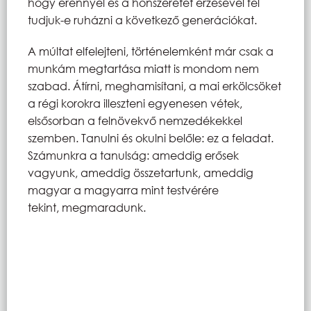
hogy erénnyel és a honszeretet érzésével fel
tudjuk-e ruházni a következő generációkat.
A múltat elfelejteni, történelemként már csak a
munkám megtartása miatt is mondom nem
szabad. Átírni, meghamisítani, a mai erkölcsöket
a régi korokra illeszteni egyenesen vétek,
elsősorban a felnövekvő nemzedékekkel
szemben. Tanulni és okulni belőle: ez a feladat.
Számunkra a tanulság: ameddig erősek
vagyunk, ameddig összetartunk, ameddig
magyar a magyarra mint testvérére
tekint, megmaradunk.