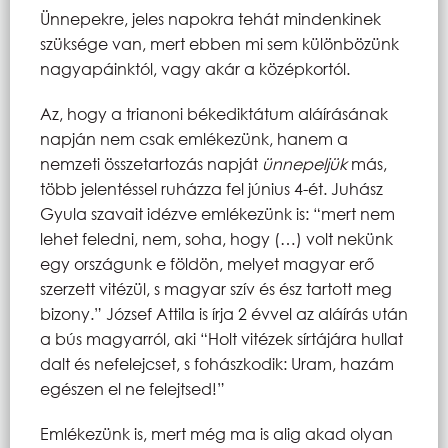
Ünnepekre, jeles napokra tehát mindenkinek
szüksége van, mert ebben mi sem különbözünk
nagyapáinktól, vagy akár a középkortól.
Az, hogy a trianoni békediktátum aláírásának
napján nem csak emlékezünk, hanem a
nemzeti összetartozás napját
ünnepeljük
más,
több jelentéssel ruházza fel június 4-ét. Juhász
Gyula szavait idézve emlékezünk is: “mert nem
lehet feledni, nem, soha, hogy (…) volt nekünk
egy országunk e földön, melyet magyar erő
szerzett vitézül, s magyar szív és ész tartott meg
bizony.” József Attila is írja 2 évvel az aláírás után
a bús magyarról, aki “Holt vitézek sírtájára hullat
dalt és nefelejcset, s fohászkodik: Uram, hazám
egészen el ne felejtsed!”
Emlékezünk is, mert még ma is alig akad olyan