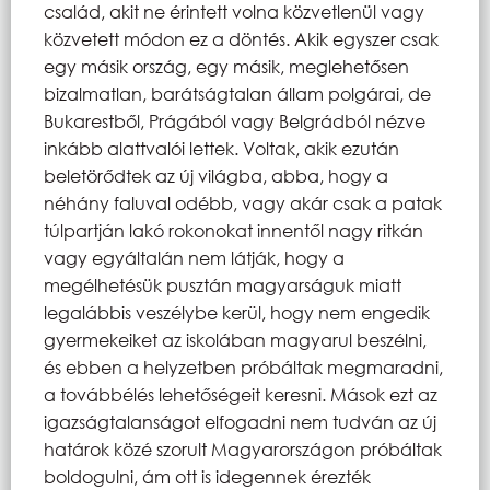
család, akit ne érintett volna közvetlenül vagy
közvetett módon ez a döntés. Akik egyszer csak
egy másik ország, egy másik, meglehetősen
bizalmatlan, barátságtalan állam polgárai, de
Bukarestből, Prágából vagy Belgrádból nézve
inkább alattvalói lettek. Voltak, akik ezután
beletörődtek az új világba, abba, hogy a
néhány faluval odébb, vagy akár csak a patak
túlpartján lakó rokonokat innentől nagy ritkán
vagy egyáltalán nem látják, hogy a
megélhetésük pusztán magyarságuk miatt
legalábbis veszélybe kerül, hogy nem engedik
gyermekeiket az iskolában magyarul beszélni,
és ebben a helyzetben próbáltak megmaradni,
a továbbélés lehetőségeit keresni. Mások ezt az
igazságtalanságot elfogadni nem tudván az új
határok közé szorult Magyarországon próbáltak
boldogulni, ám ott is idegennek érezték