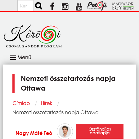
Ugrás a tartalomra
Keresés
Fő
Menü
navigáció
Nemzeti összetartozás napja
Ottawa
Morzsa
Címlap
Hírek
Current:
Nemzeti összetartozás napja Ottawa
Ösztöndíjas
Nagy Máté Teó
adatlapja