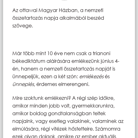
Az ottawai Magyar Házban, a nemzeti
összetartozás napja alkalmából beszéd
szövege.
Már több mint 10 éve nem csak a trianoni
békediktátum aláírására emlékezünk június 4-
én, hanem a nemzeti összetartozás napját is
ünnepeljük, ezen a két szón:
emlékezés
és
ünneplés
, érdemes elmerengeni.
Mire szoktunk emlékezni? A régi szép időkre,
amikor minden jobb volt, gyermekkorunkra,
amikor boldog gondtalanságban teltek
napjaink, vagy esetleg valakinek, valaminek az
elmúlására, régi vitézek hőstetteire. Számomra
ezek olyan dolgok, amikre az ember aktuális