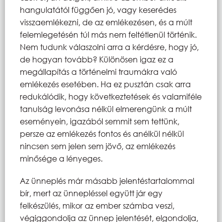
hangulatától függően jó, vagy keserédes
visszaemlékezni, de az emlékezésen, és a múlt
felemlegetésén túl más nem feltétlenül történik.
Nem tudunk válaszolni arra a kérdésre, hogy jó,
de hogyan tovább? Különösen igaz ez a
megállapítás a történelmi traumákra való
emlékezés esetében. Ha ez pusztán csak arra
redukálódik, hogy következtetések és valamiféle
tanulság levonása nélkül elmerengünk a múlt
eseményein, igazából semmit sem tettünk,
persze az emlékezés fontos és anélkül nélkül
nincsen sem jelen sem jövő, az emlékezés
minősége a lényeges.
Az ünneplés már másabb jelentéstartalommal
bír, mert az ünnepléssel együtt jár egy
felkészülés, mikor az ember számba veszi,
végiggondolja az ünnep jelentését, elgondolja,