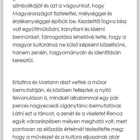
szimbolikáját és azt a vágyunkat, hogy
Magyarországot tisztelettel, mélységgel és
érzékenységgel építsük be. Kezdettől fogva kész
volt együttműködni, irányítani és kísérni
bennünket. Támogatása lehetővé tette, hogy a
magyar kultúrához ne külső képként közelítsünk,
hanem zenéin, hagyományain és identitásán
keresztül.
Krisztina és Mariann részt vettek a műsor
bemutatóján, és közösen felléptek a nyitó
felvonuláson is, mindkét alkalommal egy pár
perces nagyecsedi cigánytánc-bemutatóval.
Látni ezt a táncot, a zenét és a viseletet Renca
egyik városrészében mélyen megható volt, mert
pontosan az előadás értelmét testesítette meg:
hogy a művészet és a kultúra eljussanak akár