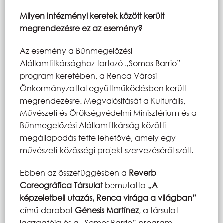
Milyen intézményi keretek között került
megrendezésre ez az esemény?
Az esemény a Bűnmegelőzési
Alállamtitkársághoz tartozó „Somos Barrio”
program keretében, a Renca Városi
Önkormányzattal együttműködésben került
megrendezésre. Megvalósítását a Kulturális,
Művészeti és Örökségvédelmi Minisztérium és a
Bűnmegelőzési Alállamtitkárság közötti
megállapodás tette lehetővé, amely egy
művészeti-közösségi projekt szervezéséről szólt.
Ebben az összefüggésben a
Reverb
Coreográfica Társulat
bemutatta
„A
képzeletbeli utazás, Renca virága a világban”
című darabot
Génesis Martínez
, a társulat
igazgatója és a „Somos Barrio” program