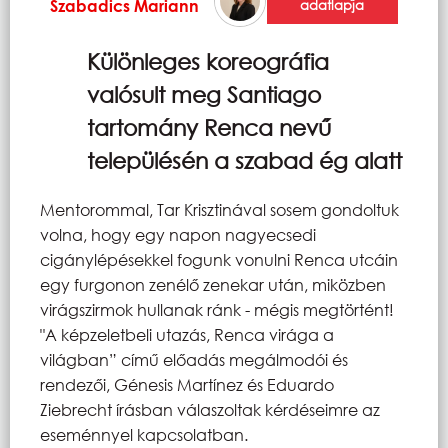
Szabadics Mariann
adatlapja
Különleges koreográfia
valósult meg Santiago
tartomány Renca nevű
településén a szabad ég alatt
Mentorommal, Tar Krisztinával sosem gondoltuk
volna, hogy egy napon nagyecsedi
cigánylépésekkel fogunk vonulni Renca utcáin
egy furgonon zenélő zenekar után, miközben
virágszirmok hullanak ránk - mégis megtörtént!
"A képzeletbeli utazás, Renca virága a
világban” című előadás megálmodói és
rendezői, Génesis Martínez és Eduardo
Ziebrecht írásban válaszoltak kérdéseimre az
eseménnyel kapcsolatban.