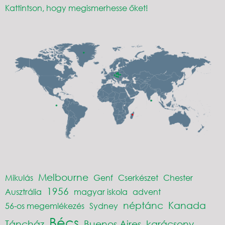
Kattintson, hogy megismerhesse őket!
Melbourne
Mikulás
Genf
Cserkészet
Chester
1956
Ausztrália
magyar iskola
advent
néptánc
Kanada
56-os megemlékezés
Sydney
Bécs
Táncház
Buenos Aires
karácsony