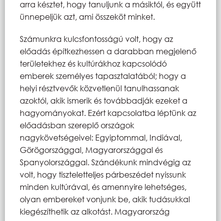
arra késztet, hogy tanuljunk a másiktól, és együtt
ünnepeljük azt, ami összeköt minket.
Számunkra kulcsfontosságú volt, hogy az
előadás építkezhessen a darabban megjelenő
területekhez és kultúrákhoz kapcsolódó
emberek személyes tapasztalatából; hogy a
helyi résztvevők közvetlenül tanulhassanak
azoktól, akik ismerik és továbbadják ezeket a
hagyományokat. Ezért kapcsolatba léptünk az
előadásban szereplő országok
nagykövetségeivel: Egyiptommal, Indiával,
Görögországgal, Magyarországgal és
Spanyolországgal. Szándékunk mindvégig az
volt, hogy tiszteletteljes párbeszédet nyissunk
minden kultúrával, és amennyire lehetséges,
olyan embereket vonjunk be, akik tudásukkal
kiegészíthetik az alkotást. Magyarország