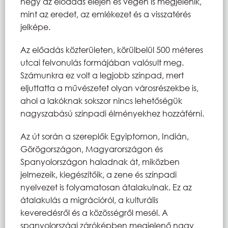
hegy az előadás elején és végén is megjelenik,
mint az eredet, az emlékezet és a visszatérés
jelképe.
Az előadás közterületen, körülbelül 500 méteres
utcai felvonulás formájában valósult meg.
Számunkra ez volt a legjobb színpad, mert
eljuttatta a művészetet olyan városrészekbe is,
ahol a lakóknak sokszor nincs lehetőségük
nagyszabású színpadi élményekhez hozzáférni.
Az út során a szereplők Egyiptomon, Indián,
Görögországon, Magyarországon és
Spanyolországon haladnak át, miközben
jelmezeik, kiegészítőik, a zene és színpadi
nyelvezet is folyamatosan átalakulnak. Ez az
átalakulás a migrációról, a kulturális
keveredésről és a közösségről mesél. A
spanyolországi záróképben megjelenő nagy