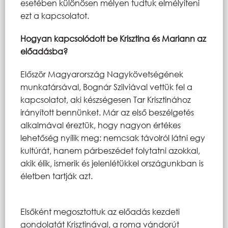
esetében különösen mélyen tudtuk elmélyíteni
ezt a kapcsolatot.
Hogyan kapcsolódott be Krisztina és Mariann az
előadásba?
Először Magyarország Nagykövetségének
munkatársával, Bognár Szilviával vettük fel a
kapcsolatot, aki készségesen Tar Krisztinához
irányított bennünket. Már az első beszélgetés
alkalmával éreztük, hogy nagyon értékes
lehetőség nyílik meg: nemcsak távolról látni egy
kultúrát, hanem párbeszédet folytatni azokkal,
akik élik, ismerik és jelenlétükkel országunkban is
életben tartják azt.
Elsőként megosztottuk az előadás kezdeti
gondolatát Krisztinával, a roma vándorút