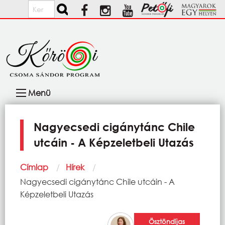
Ugrás a tartalomra
Keresés
Fő
Menü
navigáció
Nagyecsedi cigánytánc Chile
utcáin - A Képzeletbeli Utazás
Morzsa
Címlap
Hírek
Current:
Nagyecsedi cigánytánc Chile utcáin - A
Képzeletbeli Utazás
Ösztöndíjas