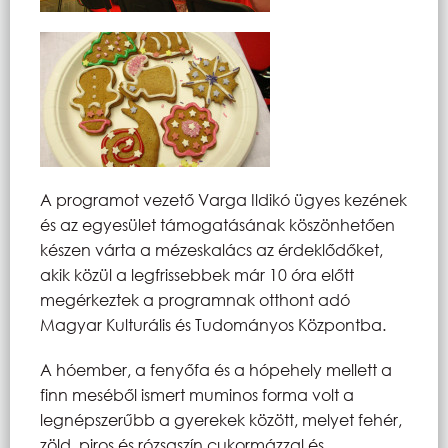
A programot vezető Varga Ildikó ügyes kezének
és az egyesület támogatásának köszönhetően
készen várta a mézeskalács az érdeklődőket,
akik közül a legfrissebbek már 10 óra előtt
megérkeztek a programnak otthont adó
Magyar Kulturális és Tudományos Központba.
A hóember, a fenyőfa és a hópehely mellett a
finn meséből ismert muminos forma volt a
legnépszerűbb a gyerekek között, melyet fehér,
zöld, piros és rózsaszín cukormázzal és