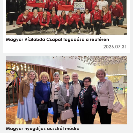
Magyar Vízilabda Csapat fogadása a reptéren
2026.07.31
Magyar nyugdíjas ausztrál módra