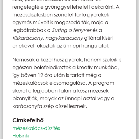
rengetegféle gyönggyel lehetett dekorálni. A
mézesdíszítésben szünetet tartó gyerekek
egymás műveit is megcsodálták, majd a
legbátrabbak a
Suttog a fenyves
és a
Kiskarácsony, nagykarácsony
gitárral kísért
énekével fokozták az ünnepi hangulatot.
Nemcsak a közel húsz gyerek, hanem szüleik is
egészen belefeledkeztek a kreatív munkába,
így bőven 12 óra után is tartott még a
mézeskalácsok elcsomagolása. A program
sikerét a legjobban talán a kész mézesek
bizonyítják, melyek az ünnepi asztal vagy a
karácsonyfa szép díszei lesznek.
Címkefelhő
mézeskalács-díszítés
Helsinki