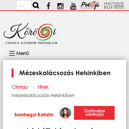
Ugrás a tartalomra
Keresés
Fő
Menü
navigáció
Mézeskalácsozás Helsinkiben
Morzsa
Címlap
Hírek
Current:
Mézeskalácsozás Helsinkiben
Ösztöndíjas
Somhegyi Katalin
adatlapja