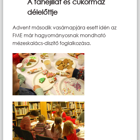
A fahéjillat és cukormáz
délelőttje
Advent második vasárnapjára esett idén az
FME már hagyományosnak mondható
mézeskalács-díszítő foglalkozása.