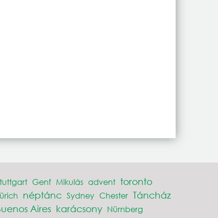
toronto
tuttgart
Genf
Mikulás
advent
néptánc
Táncház
ürich
Sydney
Chester
Buenos Aires
karácsony
Nürnberg