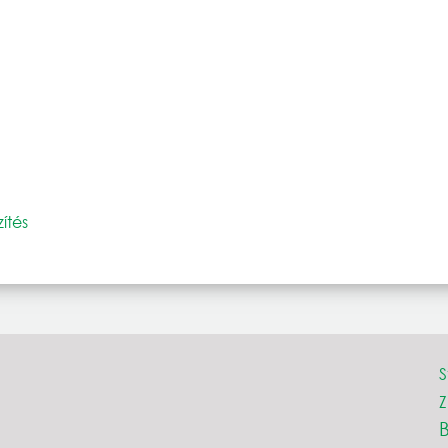
ítés
S
Z