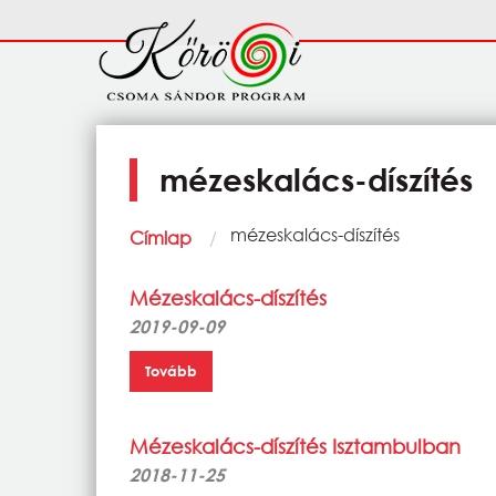
Ugrás a tartalomra
Fő
navigáció
mézeskalács-díszítés
Morzsa
Current:
mézeskalács-díszítés
Címlap
Mézeskalács-díszítés
2019-09-09
Tovább
Mézeskalács-díszítés Isztambulban
2018-11-25