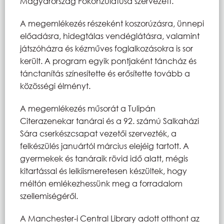
Magyarország Főkonzulátusa szervezett.
A megemlékezés részeként koszorúzásra, ünnepi
előadásra, hidegtálas vendéglátásra, valamint
játszóházra és kézműves foglalkozásokra is sor
került. A program egyik pontjaként táncház és
tánctanítás színesítette és erősítette tovább a
közösségi élményt.
A megemlékezés műsorát a Tulipán
Citerazenekar tanárai és a 92. számú Salkaházi
Sára cserkészcsapat vezetői szervezték, a
felkészülés januártól március elejéig tartott. A
gyermekek és tanáraik rövid idő alatt, mégis
kitartással és lelkiismeretesen készültek, hogy
méltón emlékezhessünk meg a forradalom
szellemiségéről.
A Manchester-i Central Library adott otthont az