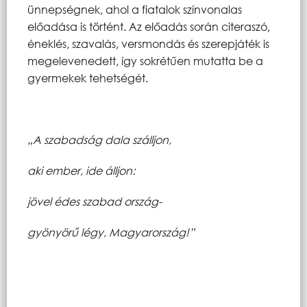
ünnepségnek, ahol a fiatalok színvonalas
előadása is történt. Az előadás során citeraszó,
éneklés, szavalás, versmondás és szerepjáték is
megelevenedett, így sokrétűen mutatta be a
gyermekek tehetségét.
„A szabadság dala szálljon,
aki ember, ide álljon:
jövel édes szabad ország-
gyönyörű légy, Magyarország!”