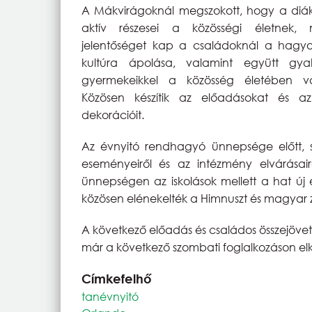
A Mákvirágoknál megszokott, hogy a diák
aktív részesei a közösségi életnek, 
jelentőséget kap a családoknál a hagy
kultúra ápolása, valamint együtt gya
gyermekeikkel a közösség életében val
Közösen készítik az előadásokat és a
dekorációit.
Az évnyitó rendhagyó ünnepsége előtt, s
eseményeiről és az intézmény elvárásair
ünnepségen az iskolások mellett a hat új el
közösen elénekelték a Himnuszt és magyar z
A következő előadás és családos összejövete
már a következő szombati foglalkozáson elke
Címkefelhő
tanévnyitó