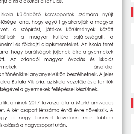
árja a kis diákokat a tanulás.
iskola különböző korcsoportok számára nyújt
etőséget arra, hogy együtt gyakorolják a magyar
lvet, a szépírást, játékos körülmények között
ajátítsák a magyar kultúra sajátosságait, a
énelmi és földrajzi alapismereteket. Az iskola teret
arra, hogy barátságok jöjjenek létre a gyermekek
ött. Az orlandói magyar óvodás és iskolás
yermekek társaikkal
anítónénikkel anyanyelvükön beszélhetnek. A jeles
kra Butala Viktória, az iskola vezetője és a tanítók
tségével a gyermekek fellépéssel készülnek.
ajlik, aminek 2017 tavasza óta a Markhamwoods
t. A két csoport létszáma évről évre növekszik. A
t, így a négy tanévet követően már többen
iskolássá a nagycsoport után.