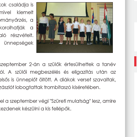
ok családja is
mivel kiemelt
ományőrzés, a
korolhatják a
ó részvételt.
z ünnepségek
zeptember 2-án a szülők értesülhettek a tanév
ól. A szülői megbeszélés és eligazítás után az
sős is ünneplőt öltött. A diákok verset szavaltak,
ászlót lobogtattak trombitaszó kíséretében.
l a szeptember végi "Szüreti mulatság" lesz, amire
zdenek készülni a kis fellépők.