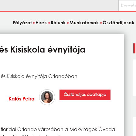
Keresés
Pályázat
Hírek
Rólunk
Munkatársak
Ösztöndíjasok
 Kisiskola évnyitója
s Kisiskola évnyitója Orlandóban
Ösztöndíjas adatlapja
Kalós Petra
 floridai Orlando városában a Mákvirágok Óvoda