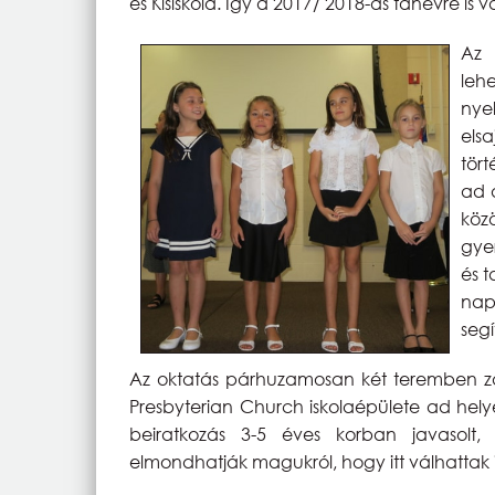
és Kisiskola. Így a 2017/ 2018-as tanévre is v
Az 
leh
nye
els
tört
ad 
köz
g
és t
napo
segí
Az oktatás párhuzamosan két teremben z
Presbyterian Church iskolaépülete ad helye
beiratkozás 3-5 éves korban javasol
elmondhatják magukról, hogy itt válhattak 