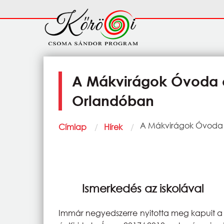
Ugrás a tartalomra
Fő
navigáció
A Mákvirágok Óvoda és
Orlandóban
Morzsa
Current:
A Mákvirágok Óvoda é
Címlap
Hírek
Ismerkedés az iskolával
Immár negyedszerre nyitotta meg kapuit a