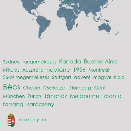
Kanada
Buenos Aires
Sydney
megemlékezés
néptánc
1956
Mikulás
Ausztrália
Montreál
56-os megemlékezés
Stuttgart
advent
magyar iskola
Bécs
Chester
Cserkészet
Nürnberg
Genf
Táncház
Melbourne
toronto
München
Zürich
farsang
karácsony
kormany.hu