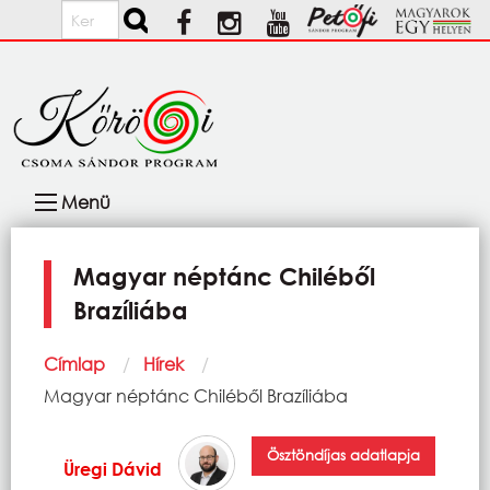
Ugrás a tartalomra
Keresés
Fő
Menü
navigáció
Magyar néptánc Chiléből
Brazíliába
Morzsa
Címlap
Hírek
Current:
Magyar néptánc Chiléből Brazíliába
Ösztöndíjas adatlapja
Üregi Dávid