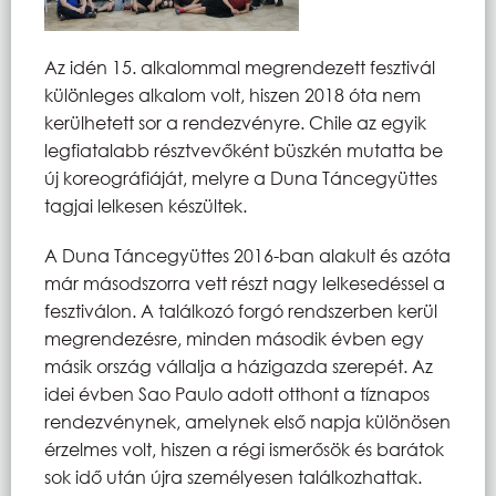
Az idén 15. alkalommal megrendezett fesztivál
különleges alkalom volt, hiszen 2018 óta nem
kerülhetett sor a rendezvényre. Chile az egyik
legfiatalabb résztvevőként büszkén mutatta be
új koreográfiáját, melyre a Duna Táncegyüttes
tagjai lelkesen készültek.
A Duna Táncegyüttes 2016-ban alakult és azóta
már másodszorra vett részt nagy lelkesedéssel a
fesztiválon. A találkozó forgó rendszerben kerül
megrendezésre, minden második évben egy
másik ország vállalja a házigazda szerepét. Az
idei évben Sao Paulo adott otthont a tíznapos
rendezvénynek, amelynek első napja különösen
érzelmes volt, hiszen a régi ismerősök és barátok
sok idő után újra személyesen találkozhattak.