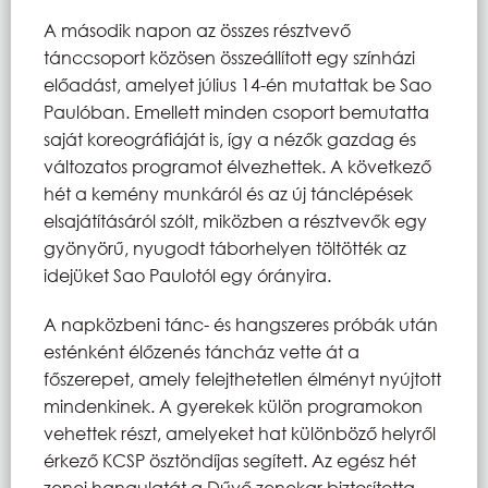
A második napon az összes résztvevő
tánccsoport közösen összeállított egy színházi
előadást, amelyet július 14-én mutattak be Sao
Paulóban. Emellett minden csoport bemutatta
saját koreográfiáját is, így a nézők gazdag és
változatos programot élvezhettek. A következő
hét a kemény munkáról és az új tánclépések
elsajátításáról szólt, miközben a résztvevők egy
gyönyörű, nyugodt táborhelyen töltötték az
idejüket Sao Paulotól egy órányira.
A napközbeni tánc- és hangszeres próbák után
esténként élőzenés táncház vette át a
főszerepet, amely felejthetetlen élményt nyújtott
mindenkinek. A gyerekek külön programokon
vehettek részt, amelyeket hat különböző helyről
érkező KCSP ösztöndíjas segített. Az egész hét
zenei hangulatát a Dűvő zenekar biztosította,