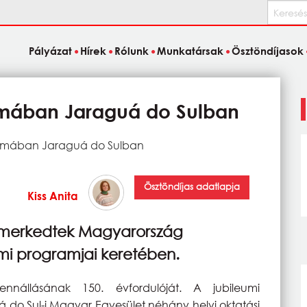
Keresés
Pályázat
Hírek
Rólunk
Munkatársak
Ösztöndíjasok
mában Jaraguá do Sulban
omában Jaraguá do Sulban
Ösztöndíjas adatlapja
Kiss Anita
ismerkedtek Magyarország
umi programjai keretében.
nállásának 150. évfordulóját. A jubileumi
do Sul-i Magyar Egyesület néhány helyi oktatási