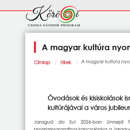
Ugrás a tartalomra
Fő
navigáció
A magyar kultúra nyo
Morzsa
Current:
A magyar kultúra ny
Címlap
Hírek
Óvodások és kisiskolások 
kultúrájával a város jubile
Jaraguá do Sul 2026-ban ünnepli fen
programsorozathoz kapcsolódva a Jaraguá 