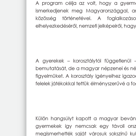
A program célja az volt, hogy a gyerme
ismerkedjenek meg Magyarországgal, an
közösség történetével. A foglalkozá
elhelyezkedéséről, nemzeti jelképeiről, hag
A gyerekek – korosztálytól függetlenül
bemutatását, de a magyar népzenei és nép
figyelmüket. A korosztály igényeihez igazo
felelek játékokkal tettük élményszerűvé a f
Külön hangsúlyt kapott a magyar bevánd
gyermekek így nemcsak egy távoli orsz
megismerhették saját városuk sokszínű kul