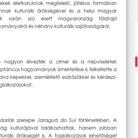
kek életkoruknak megfelelő, játékos formában
nak kulturális örökségével és a helyi magyar
sok során szó esett Magyarország földrajzi
yományairól és néhány kulturális sajátosságáról.
 – nagyon élvezték a címer és a népviseletek
táncos hagyományok ismertetése is felkeltette a
dva képekkel, szemléltető eszközökkel és kérdezz-
oglalkozásokat.
orlók szerepe Jaraguá do Sul történetében. A
ág kultúrájával találkozhattak, hanem jobban
turális örökségét is. A foglalkozások lehetőséget