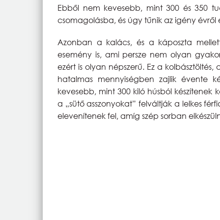
Ebből nem kevesebb, mint 300 és 350 tu
csomagolásba, és úgy tűnik az igény évről 
Azonban a kalács, és a káposzta mellet
esemény is, ami persze nem olyan gyakori
ezért is olyan népszerű. Ez a kolbásztöltés
hatalmas mennyiségben zajlik évente ké
kevesebb, mint 300 kiló húsból készítenek 
a „sütő asszonyokat” felváltják a lelkes fér
elevenítenek fel, amíg szép sorban elkész