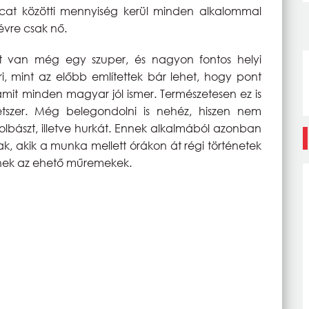
cat közötti mennyiség kerül minden alkalommal
évre csak nő.
t van még egy szuper, és nagyon fontos helyi
, mint az előbb említettek bár lehet, hogy pont
, amit minden magyar jól ismer. Természetesen ez is
tszer. Még belegondolni is nehéz, hiszen nem
kolbászt, illetve hurkát. Ennek alkalmából azonban
fiak, akik a munka mellett órákon át régi történetek
ülnek az ehető műremekek.