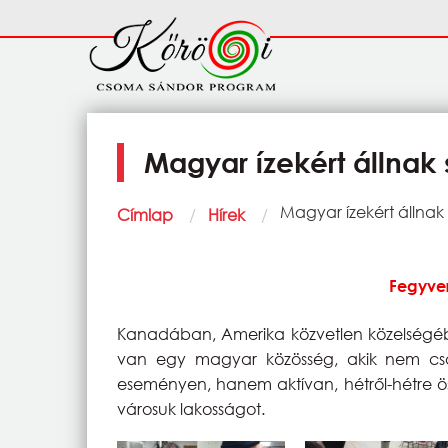
Ugrás a tartalomra
Fő
navigáció
Magyar ízekért állnak
Morzsa
Current:
Magyar ízekért állnak
Címlap
Hírek
Fegyver
Kanadában, Amerika közvetlen közelségéb
van egy magyar közösség, akik nem csa
eseményen, hanem aktívan, hétről-hétre ös
városuk lakosságot.