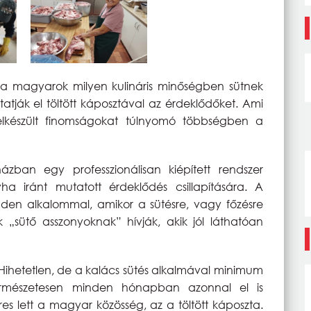
 magyarok milyen kulináris minőségben sütnek
atják el töltött káposztával az érdeklődőket. Ami
készült finomságokat túlnyomó többségben a
ban egy professzionálisan kiépített rendszer
iránt mutatott érdeklődés csillapítására. A
en alkalommal, amikor a sütésre, vagy főzésre
„sütő asszonyoknak” hívják, akik jól láthatóan
ihetetlen, de a kalács sütés alkalmával minimum
ermészetesen minden hónapban azonnal el is
es lett a magyar közösség, az a töltött káposzta.