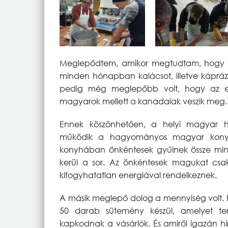
Meglepődtem, amikor megtudtam, hogy a
minden hónapban kalácsot, illetve káprázt
pedig még meglepőbb volt, hogy az el
magyarok mellett a kanadaiak veszik meg.
Ennek köszönhetően, a helyi magyar ház
működik a hagyományos magyar konyha 
konyhában önkéntesek gyűlnek össze mind
kerül a sor. Az önkéntesek magukat csak 
kifogyhatatlan energiával rendelkeznek.
A másik meglepő dolog a mennyiség volt. H
50 darab sütemény készül, amelyet t
kapkodnak a vásárlók. És amiről igazán hír