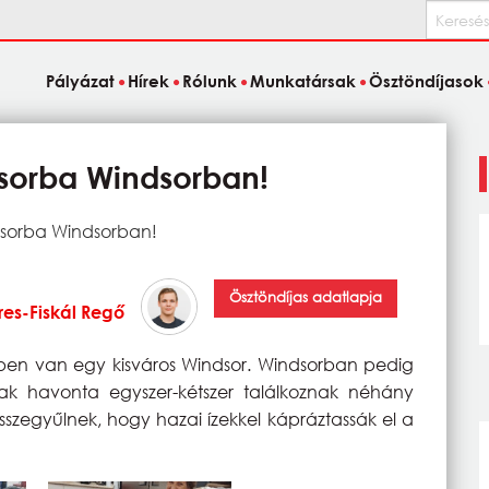
Keresés
Pályázat
Hírek
Rólunk
Munkatársak
Ösztöndíjasok
 sorba Windsorban!
 sorba Windsorban!
Ösztöndíjas adatlapja
es-Fiskál Regő
en van egy kisváros Windsor. Windsorban pedig
k havonta egyszer-kétszer találkoznak néhány
szegyűlnek, hogy hazai ízekkel kápráztassák el a