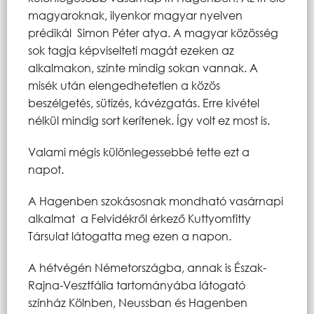
magyaroknak, ilyenkor magyar nyelven
prédikál Simon Péter atya. A magyar közösség
sok tagja képviselteti magát ezeken az
alkalmakon, szinte mindig sokan vannak. A
misék után elengedhetetlen a közös
beszélgetés, sütizés, kávézgatás. Erre kivétel
nélkül mindig sort kerítenek. Így volt ez most is.
Valami mégis különlegessebbé tette ezt a
napot.
A Hagenben szokásosnak mondható vasárnapi
alkalmat a Felvidékről érkező Kuttyomfitty
Társulat látogatta meg ezen a napon.
A hétvégén Németországba, annak is Észak-
Rajna-Vesztfália tartományába látogató
színház Kölnben, Neussban és Hagenben