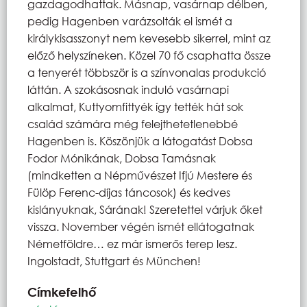
gazdagodhattak. Másnap, vasárnap délben,
pedig Hagenben varázsolták el ismét a
királykisasszonyt nem kevesebb sikerrel, mint az
előző helyszíneken. Közel 70 fő csaphatta össze
a tenyerét többször is a színvonalas produkció
láttán. A szokásosnak induló vasárnapi
alkalmat, Kuttyomfittyék így tették hát sok
család számára még felejthetetlenebbé
Hagenben is. Köszönjük a látogatást Dobsa
Fodor Mónikának, Dobsa Tamásnak
(mindketten a Népművészet Ifjú Mestere és
Fülöp Ferenc-díjas táncosok) és kedves
kislányuknak, Sárának! Szeretettel várjuk őket
vissza. November végén ismét ellátogatnak
Németföldre… ez már ismerős terep lesz.
Ingolstadt, Stuttgart és München!
Címkefelhő