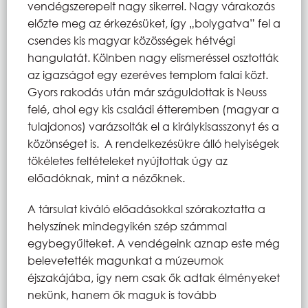
vendégszerepelt nagy sikerrel. Nagy várakozás
előzte meg az érkezésüket, így „bolygatva” fel a
csendes kis magyar közösségek hétvégi
hangulatát. Kölnben nagy elismeréssel osztották
az igazságot egy ezeréves templom falai közt.
Gyors rakodás után már száguldottak is Neuss
felé, ahol egy kis családi étteremben (magyar a
tulajdonos) varázsolták el a királykisasszonyt és a
közönséget is. A rendelkezésükre álló helyiségek
tökéletes feltételeket nyújtottak úgy az
előadóknak, mint a nézőknek.
A társulat kiváló előadásokkal szórakoztatta a
helyszínek mindegyikén szép számmal
egybegyűlteket. A vendégeink aznap este még
belevetették magunkat a múzeumok
éjszakájába, így nem csak ők adtak élményeket
nekünk, hanem ők maguk is tovább