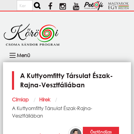
Ugrás a tartalomra
Keresés
Fő
Menü
navigáció
A Kuttyomfitty Társulat Észak-
Rajna-Vesztfáliában
Morzsa
Címlap
Hírek
Current:
A Kuttyomfitty Társulat Észak-Rajna-
Vesztfáliában
Ösztöndíjas