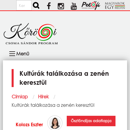
Ugrás a tartalomra
Keresés
Fő
Menü
navigáció
Kultúrák találkozása a zenén
keresztül
Morzsa
Címlap
Hírek
Current:
Kultúrák találkozása a zenén keresztül
Ösztöndíjas adatlapja
Kolozs Eszter