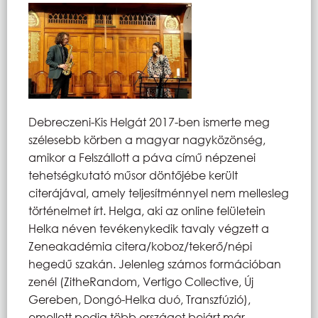
Debreczeni-Kis Helgát 2017-ben ismerte meg
szélesebb körben a magyar nagyközönség,
amikor a Felszállott a páva című népzenei
tehetségkutató műsor döntőjébe került
citerájával, amely teljesítménnyel nem mellesleg
történelmet írt. Helga, aki az online felületein
Helka néven tevékenykedik tavaly végzett a
Zeneakadémia citera/koboz/tekerő/népi
hegedű szakán. Jelenleg számos formációban
zenél (ZitheRandom, Vertigo Collective, Új
Gereben, Dongó-Helka duó, Transzfúzió),
emellett pedig több országot bejárt már