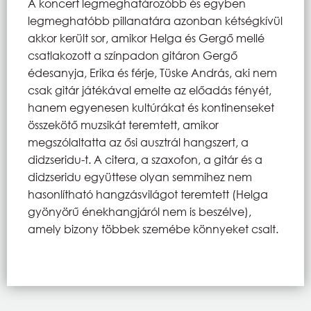
A koncert legmeghatározóbb és egyben
legmeghatóbb pillanatára azonban kétségkívül
akkor került sor, amikor Helga és Gergő mellé
csatlakozott a színpadon gitáron Gergő
édesanyja, Erika és férje, Tüske András, aki nem
csak gitár játékával emelte az előadás fényét,
hanem egyenesen kultúrákat és kontinenseket
összekötő muzsikát teremtett, amikor
megszólaltatta az ősi ausztrál hangszert, a
didzseridu-t. A citera, a szaxofon, a gitár és a
didzseridu együttese olyan semmihez nem
hasonlítható hangzásvilágot teremtett (Helga
gyönyörű énekhangjáról nem is beszélve),
amely bizony többek szemébe könnyeket csalt.