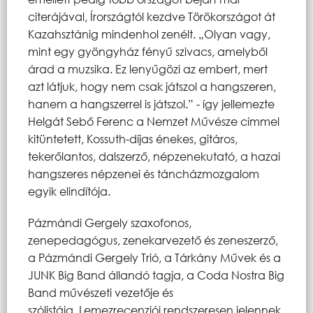
citerájával, Írországtól kezdve Törökországot át
Kazahsztánig mindenhol zenélt. „Olyan vagy,
mint egy gyöngyház fényű szivacs, amelyből
árad a muzsika. Ez lenyűgözi az embert, mert
azt látjuk, hogy nem csak játszol a hangszeren,
hanem a hangszerrel is játszol.” - így jellemezte
Helgát Sebő Ferenc a Nemzet Művésze címmel
kitüntetett, Kossuth-díjas énekes, gitáros,
tekerőlantos, dalszerző, népzenekutató, a hazai
hangszeres népzenei és táncházmozgalom
egyik elindítója.
Pázmándi Gergely szaxofonos,
zenepedagógus, zenekarvezető és zeneszerző,
a Pázmándi Gergely Trió, a Tárkány Művek és a
JUNK Big Band állandó tagja, a Coda Nostra Big
Band művészeti vezetője és
szólistája. Lemezrecenziói rendszeresen jelennek