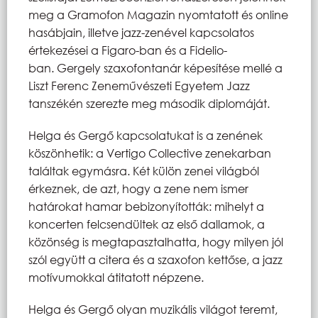
meg a Gramofon Magazin nyomtatott és online
hasábjain, illetve jazz-zenével kapcsolatos
értekezései a Figaro-ban és a Fidelio-
ban. Gergely szaxofontanár képesítése mellé a
Liszt Ferenc Zeneművészeti Egyetem Jazz
tanszékén szerezte meg második diplomáját.
Helga és Gergő kapcsolatukat is a zenének
köszönhetik: a Vertigo Collective zenekarban
találtak egymásra. Két külön zenei világból
érkeznek, de azt, hogy a zene nem ismer
határokat hamar bebizonyították: mihelyt a
koncerten felcsendültek az első dallamok, a
közönség is megtapasztalhatta, hogy milyen jól
szól együtt a citera és a szaxofon kettőse, a jazz
motívumokkal átitatott népzene.
Helga és Gergő olyan muzikális világot teremt,