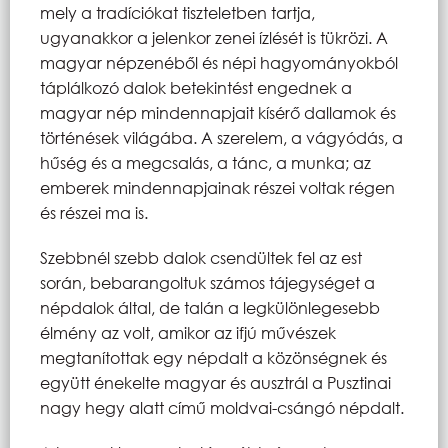
mely a tradíciókat tiszteletben tartja,
ugyanakkor a jelenkor zenei ízlését is tükrözi. A
magyar népzenéből és népi hagyományokból
táplálkozó dalok betekintést engednek a
magyar nép mindennapjait kísérő dallamok és
történések világába. A szerelem, a vágyódás, a
hűség és a megcsalás, a tánc, a munka; az
emberek mindennapjainak részei voltak régen
és részei ma is.
Szebbnél szebb dalok csendültek fel az est
során, bebarangoltuk számos tájegységet a
népdalok által, de talán a legkülönlegesebb
élmény az volt, amikor az ifjú művészek
megtanítottak egy népdalt a közönségnek és
együtt énekelte magyar és ausztrál a Pusztinai
nagy hegy alatt című moldvai-csángó népdalt.