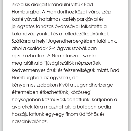
iskola kis diákjait kirándulni vittük Bad
Homburgba. A Frankfurthoz közeli város szép
kastélyával, hatalmas kastélyparkjával és
jellegzetes faházas óvárosával felkeltette a
kalandvágyunkat és a felfedezőkedvünket.
Szállásra a helyi Jugendherbergében találtunk,
ahol a családok 2-4 ágyas szobákban
éjszakázhattak. A Németország-szerte
megtalálható ifjúsági szállók népszerűek
kedvezményes áruk és felszereltségük miatt. Bad
Homburgban az egyszerű, de
kényelmes szobákon kívül a Jugendherberge
éttermében étkezhettünk, közösségi
helységében kézműveskedhettünk, kertjében a
gyerekek fára mászhattak, a büfében pedig
hozzájutottunk egy-egy finom üdítőhöz és
nassolnivalóhoz.