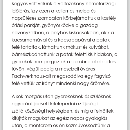
Kegyes volt velünk a változékony németországi
időjárás, így ezen a kellemes meleg és
napsütéses szombaton körbejárhattuk a kastély
óriási parkját, gyönyörködve a gazdag
növényzetben, a pelyhes kiskacsákban, akik a
kacsamamával és a kacsapapával a patak
felé tartottak, láthattunk mókust és kutyákat,
bámészkodhattunk a patak feletti kis hidakon, a
gyerekek hempergőztek a dombról lefelé a friss
füvön, végül pedig a mesebeli óváros
Fachwerkhaus-ait megcsodálva egy fagyizó
felé vettük az irányt mindenki nagy örömére.
A sok mozgás után gyerekeknek és szülőknek
egyaránt jólesett letelepedni az ifjúsági
szálló közösségi helységben, és míg a felnőttek
kifújták magukat az egész napos gyaloglás
után, a mentorom és én kézműveskedtünk a