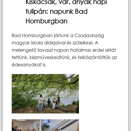
Kiskacsák, vár, anyák napi
tulipán: napunk Bad
Homburgban
Bad Homburgban jártunk a Csodaország
magyar iskola diákjaival és szüleikkel. A
melengető tavaszi napon hatalmas erdei sétát
tettünk, kézműveskedtünk, és felköszöntöttük az
édesanyákat is.