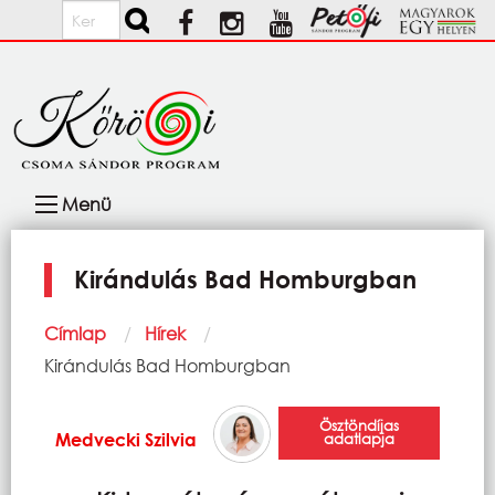
Ugrás a tartalomra
Keresés
Fő
Menü
navigáció
Kirándulás Bad Homburgban
Morzsa
Címlap
Hírek
Current:
Kirándulás Bad Homburgban
Ösztöndíjas
Medvecki Szilvia
adatlapja