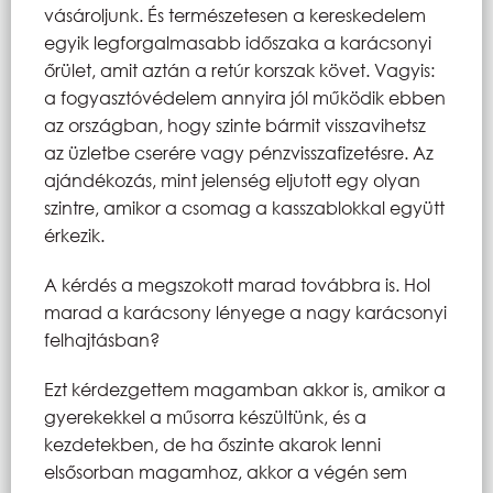
vásároljunk. És természetesen a kereskedelem
egyik legforgalmasabb időszaka a karácsonyi
őrület, amit aztán a retúr korszak követ. Vagyis:
a fogyasztóvédelem annyira jól működik ebben
az országban, hogy szinte bármit visszavihetsz
az üzletbe cserére vagy pénzvisszafizetésre. Az
ajándékozás, mint jelenség eljutott egy olyan
szintre, amikor a csomag a kasszablokkal együtt
érkezik.
A kérdés a megszokott marad továbbra is. Hol
marad a karácsony lényege a nagy karácsonyi
felhajtásban?
Ezt kérdezgettem magamban akkor is, amikor a
gyerekekkel a műsorra készültünk, és a
kezdetekben, de ha őszinte akarok lenni
elsősorban magamhoz, akkor a végén sem