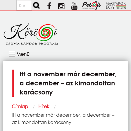
Ugrás a tartalomra
Keresés
Fő
Menü
navigáció
Itt a november már december,
a december – az kimondottan
karácsony
Morzsa
Címlap
Hírek
Current:
Itt a november már december, a december –
az kimondottan karácsony