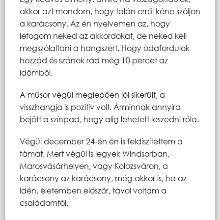
akkor azt mondom, hogy talán erről kéne szóljon
a karácsony. Az én nyelvemen az, hogy
lefogom neked az akkordokat, de neked kell
megszólaltani a hangszert. Hogy odafordulok
hozzád és szánok rád még 10 percet az
időmből.
A műsor végül meglepően jól sikerült, a
visszhangja is pozitív volt. Árminnak annyira
bejött a színpad, hogy alig lehetett leszedni róla.
Végül december 24-én én is feldíszítettem a
fámat. Mert végül is legyek Windsorban,
Marosvásárhelyen, vagy Kolozsváron, a
karácsony az karácsony, még akkor is, ha az
idén, életemben először, távol voltam a
családomtól.