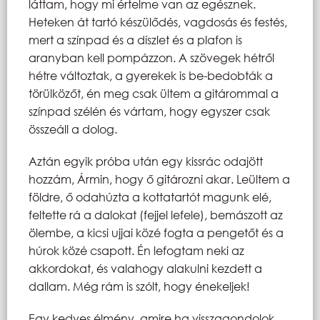
láttam, hogy mi értelme van az egésznek.
Heteken át tartó készülődés, vagdosás és festés,
mert a színpad és a díszlet és a plafon is
aranyban kell pompázzon. A szövegek hétről
hétre változtak, a gyerekek is be-bedobták a
törülközőt, én meg csak ültem a gitárommal a
színpad szélén és vártam, hogy egyszer csak
összeáll a dolog.
Aztán egyik próba után egy kissrác odajött
hozzám, Ármin, hogy ő gitározni akar. Leültem a
földre, ő odahúzta a kottatartót magunk elé,
feltette rá a dalokat (fejjel lefele), bemászott az
ölembe, a kicsi ujjai közé fogta a pengetőt és a
húrok közé csapott. Én lefogtam neki az
akkordokat, és valahogy alakulni kezdett a
dallam. Még rám is szólt, hogy énekeljek!
Egy kedves élmény, amire ha visszagondolok,