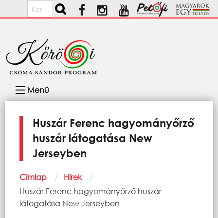
Ugrás a tartalomra
Keresés
Fő
Menü
navigáció
Huszár Ferenc hagyományőrző
huszár látogatása New
Jerseyben
Morzsa
Címlap
Hírek
Current:
Huszár Ferenc hagyományőrző huszár
látogatása New Jerseyben