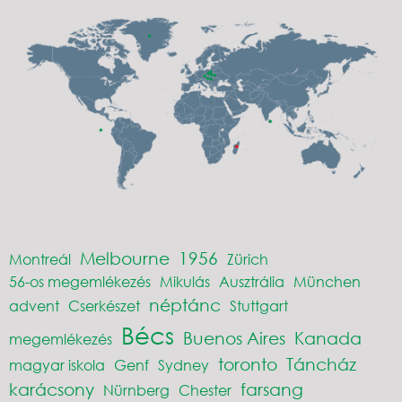
Melbourne
1956
Montreál
Zürich
56-os megemlékezés
Mikulás
Ausztrália
München
néptánc
advent
Cserkészet
Stuttgart
Bécs
Buenos Aires
Kanada
megemlékezés
toronto
Táncház
magyar iskola
Genf
Sydney
karácsony
farsang
Nürnberg
Chester