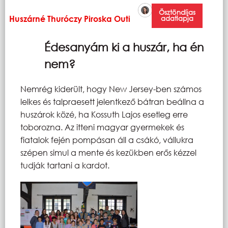
Ösztöndíjas
Huszárné Thuróczy Piroska Outi
adatlapja
Édesanyám ki a huszár, ha én
nem?
Nemrég kiderült, hogy New Jersey-ben számos
lelkes és talpraesett jelentkező bátran beállna a
huszárok közé, ha Kossuth Lajos esetleg erre
toborozna. Az itteni magyar gyermekek és
fiatalok fején pompásan áll a csákó, vállukra
szépen simul a mente és kezükben erős kézzel
tudják tartani a kardot.