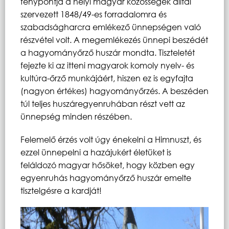
fénypontja a helyi magyar közösségek álltal
szervezett 1848/49-es forradalomra és
szabadságharcra emlékező ünnepségen való
részvétel volt. A megemlékezés ünnepi beszédét
a hagyományőrző huszár mondta. Tiszteletét
fejezte ki az itteni magyarok komoly nyelv- és
kultúra-őrző munkájáért, hiszen ez is egyfajta
(nagyon értékes) hagyományőrzés. A beszéden
túl teljes huszáregyenruhában részt vett az
ünnepség minden részében.
Felemelő érzés volt úgy énekelni a Himnuszt, és
ezzel ünnepelni a hazájukért életüket is
feláldozó magyar hősöket, hogy közben egy
egyenruhás hagyományőrző huszár emelte
tisztelgésre a kardját!