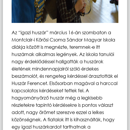
Az “igazi huszár” március 16-án szombaton a
Montclair-i Körösi Csoma Sándor Magyar Iskola
diákja között is megnézte, teremnek-e itt
huszárnak alkalmas legények. Az iskola tanulói
nagy érdeklődéssel hallgatták a huszárok
életének mindennapjairól szóló érdekes
beszámolót, és rengeteg kérdéssel árasztották el
Huszár Ferencet. Elsősorban magával a harccal
kapcsolatos kérdéseket tettek fel. A
hagyományörző huszár még a legkisebb
részletekre tapintó kérdésekre is pontos választ
adott, nagy örömet szerezve ezzel a lelkes
közönségnek. A fiatalok itt is kihasználták, hogy
egy igazi huszárkardot tarthatnak a