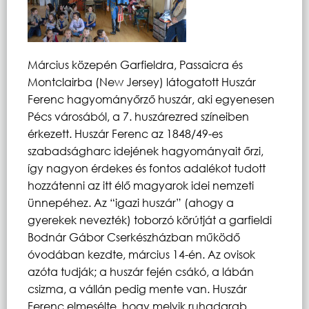
Március közepén Garfieldra, Passaicra és
Montclairba (New Jersey) látogatott Huszár
Ferenc hagyományőrző huszár, aki egyenesen
Pécs városából, a 7. huszárezred színeiben
érkezett. Huszár Ferenc az 1848/49-es
szabadságharc idejének hagyományait őrzi,
így nagyon érdekes és fontos adalékot tudott
hozzátenni az itt élő magyarok idei nemzeti
ünnepéhez.
Az “igazi huszár” (ahogy a
gyerekek nevezték) toborzó körútját a garfieldi
Bodnár Gábor Cserkészházban működő
óvodában kezdte, március 14-én. Az ovisok
azóta tudják; a huszár fején csákó, a lábán
csizma, a vállán pedig mente van. Huszár
Ferenc elmesélte, hogy melyik ruhadarab