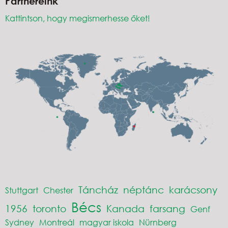
Partnereink
Kattintson, hogy megismerhesse őket!
Táncház
néptánc
karácsony
Stuttgart
Chester
Bécs
1956
toronto
Kanada
farsang
Genf
Sydney
Montreál
magyar iskola
Nürnberg