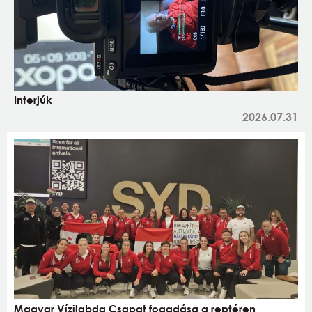
Interjúk
2026.07.31
Magyar Vízilabda Csapat fogadása a reptéren