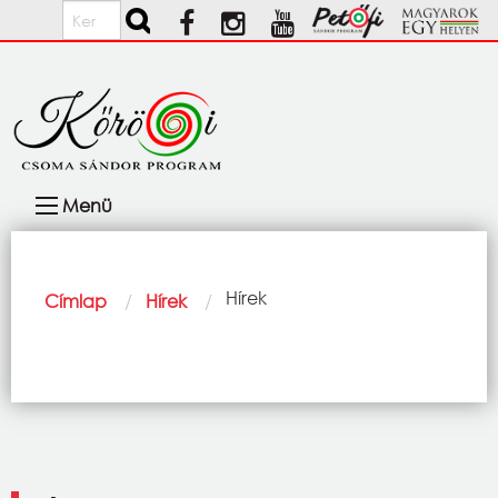
Ugrás a tartalomra
Keresés
Fő
Menü
navigáció
Morzsa
Current:
Hírek
Címlap
Hírek