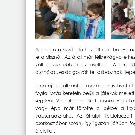
A program kicsit eltért az otthoni, hagyom
le a disznót. Az állat már félbevágva érkez
volt opció ebben az esetben. A családo
disznókat, és dolgozzák fel kolbásznak, te
Idén új színfoltként a cserkészek is kive
foglalkozás keretein belül a játékok melle
segíteni. Volt aki a rántott húsnak való kar
vagy épp már töltötte a bélbe a kolb
vacsoraasztalra. Az általuk feldolgozott
cserkésztábor során, így igazán jóízűen fo
ételeket.