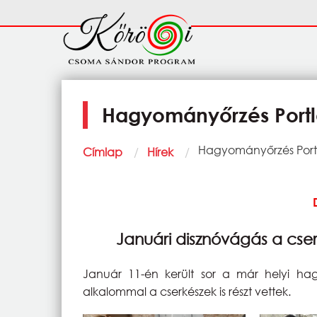
Ugrás a tartalomra
Fő
navigáció
Hagyományőrzés Port
Morzsa
Current:
Hagyományőrzés Por
Címlap
Hírek
Januári disznóvágás a cser
Január 11-én került sor a már helyi ha
alkalommal a cserkészek is részt vettek.