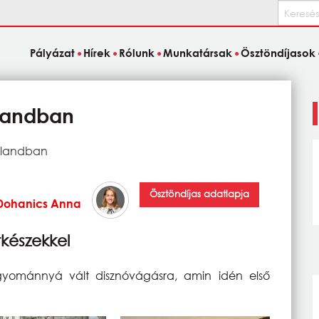
Keresés
Pályázat
Hírek
Rólunk
Munkatársak
Ösztöndíjasok
landban
tlandban
Ösztöndíjas adatlapja
Dohanics Anna
készekkel
gyománnyá vált disznóvágásra, amin idén első