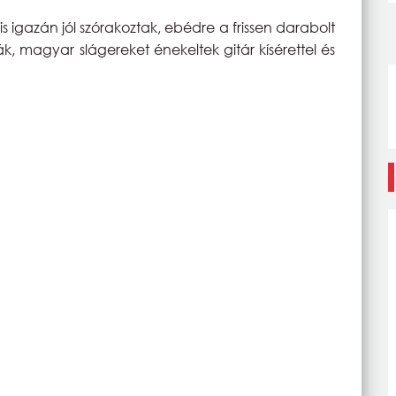
is igazán jól szórakoztak, ebédre a frissen darabolt
ák, magyar slágereket énekeltek gitár kísérettel és