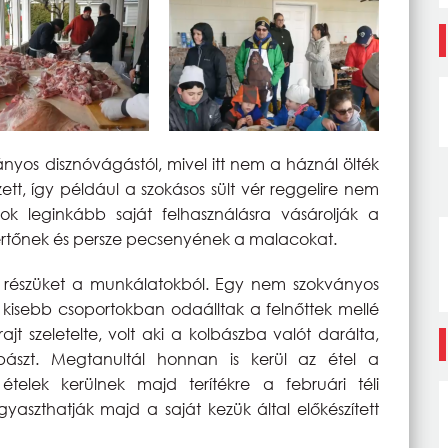
ányos disznóvágástól, mivel itt nem a háznál ölték
ett, így például a szokásos sült vér reggelire nem
k leginkább saját felhasználásra vásárolják a
pertőnek és persze pecsenyének a malacokat.
tték részüket a munkálatokból. Egy nem szokványos
tt kisebb csoportokban odaálltak a felnőttek mellé
ajt szeletelte, volt aki a kolbászba valót darálta,
ászt. Megtanultál honnan is kerül az étel a
 ételek kerülnek majd terítékre a februári téli
gyaszthatják majd a saját kezük által előkészített