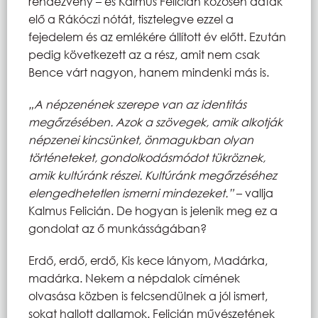
rendezvény – és Kalmus Felicián közösen adták
elő a Rákóczi nótát, tisztelegve ezzel a
fejedelem és az emlékére állított év előtt. Ezután
pedig következett az a rész, amit nem csak
Bence várt nagyon, hanem mindenki más is.
„A népzenének szerepe van az identitás
megőrzésében. Azok a szövegek, amik alkotják
népzenei kincsünket, önmagukban olyan
történeteket, gondolkodásmódot tükröznek,
amik kultúránk részei. Kultúránk megőrzéséhez
elengedhetetlen ismerni mindezeket.”
– vallja
Kalmus Felicián. De hogyan is jelenik meg ez a
gondolat az ő munkásságában?
Erdő, erdő, erdő, Kis kece lányom, Madárka,
madárka. Nekem a népdalok címének
olvasása közben is felcsendülnek a jól ismert,
sokat hallott dallamok. Felicián művészetének