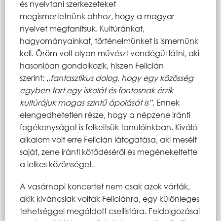
és nyelvtani szerkezeteket
megismertetnünk ahhoz, hogy a magyar
nyelvet megtanítsuk. Kultúránkat,
hagyományainkat, történelmünket is ismernünk
kell. Öröm volt olyan művészt vendégül látni, aki
hasonlóan gondolkozik, hiszen Felicián
szerint:
„fantasztikus dolog, hogy egy közösség
egyben tart egy iskolát és fontosnak érzik
kultúrájuk magas szintű ápolását is”
. Ennek
elengedhetetlen része, hogy a népzene iránti
fogékonyságot is felkeltsük tanulóinkban. Kiváló
alkalom volt erre Felicián látogatása, aki mesélt
saját, zene iránti kötődéséről és megénekeltette
a lelkes közönséget.
A vasárnapi koncertet nem csak azok várták,
akik kíváncsiak voltak Feliciánra, egy különleges
tehetséggel megáldott csellistára. Feldolgozásai