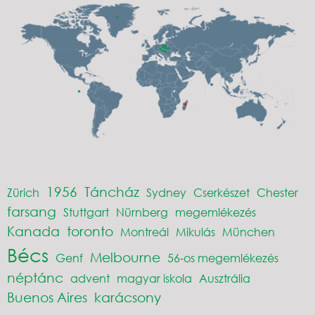
1956
Táncház
Zürich
Sydney
Cserkészet
Chester
farsang
Stuttgart
Nürnberg
megemlékezés
Kanada
toronto
Montreál
Mikulás
München
Bécs
Melbourne
Genf
56-os megemlékezés
néptánc
advent
magyar iskola
Ausztrália
Buenos Aires
karácsony