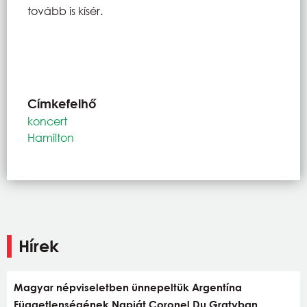
tovább is kísér.
Címkefelhő
koncert
Hamilton
Hírek
Magyar népviseletben ünnepeltük Argentína
Függetlenségének Napját Coronel Du Gratyban