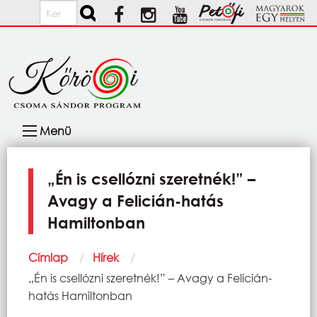
Ugrás a tartalomra
Keresés
Fő
Menü
navigáció
„Én is csellózni szeretnék!” –
Avagy a Felicián-hatás
Hamiltonban
Morzsa
Címlap
Hírek
Current:
„Én is csellózni szeretnék!” – Avagy a Felicián-
hatás Hamiltonban