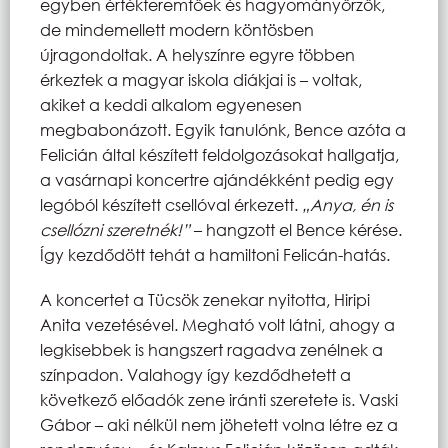
egyben értékteremtőek és hagyományőrzők,
de mindemellett modern köntösben
újragondoltak. A helyszínre egyre többen
érkeztek a magyar iskola diákjai is – voltak,
akiket a keddi alkalom egyenesen
megbabonázott. Egyik tanulónk, Bence azóta a
Felicián által készített feldolgozásokat hallgatja,
a vasárnapi koncertre ajándékként pedig egy
legóból készített csellóval érkezett.
„Anya, én is
csellózni szeretnék!”
– hangzott el Bence kérése.
Így kezdődött tehát a hamiltoni Felicán-hatás.
A koncertet a Tücsök zenekar nyitotta, Hiripi
Anita vezetésével. Megható volt látni, ahogy a
legkisebbek is hangszert ragadva zenélnek a
színpadon. Valahogy így kezdődhetett a
következő előadók zene iránti szeretete is. Vaski
Gábor – aki nélkül nem jöhetett volna létre ez a