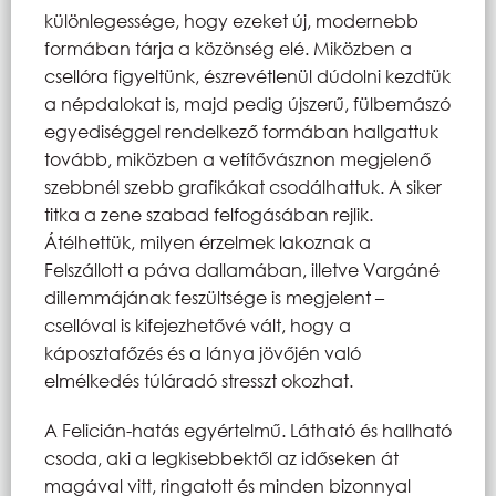
különlegessége, hogy ezeket új, modernebb
formában tárja a közönség elé. Miközben a
csellóra figyeltünk, észrevétlenül dúdolni kezdtük
a népdalokat is, majd pedig újszerű, fülbemászó
egyediséggel rendelkező formában hallgattuk
tovább, miközben a vetítővásznon megjelenő
szebbnél szebb grafikákat csodálhattuk. A siker
titka a zene szabad felfogásában rejlik.
Átélhettük, milyen érzelmek lakoznak a
Felszállott a páva dallamában, illetve Vargáné
dillemmájának feszültsége is megjelent –
csellóval is kifejezhetővé vált, hogy a
káposztafőzés és a lánya jövőjén való
elmélkedés túláradó stresszt okozhat.
A Felicián-hatás egyértelmű. Látható és hallható
csoda, aki a legkisebbektől az időseken át
magával vitt, ringatott és minden bizonnyal