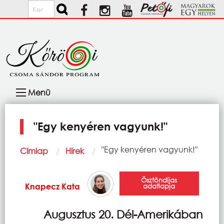
Ugrás a tartalomra
Keresés
Fő
Menü
navigáció
"Egy kenyéren vagyunk!"
Morzsa
Current:
"Egy kenyéren vagyunk!"
Címlap
Hírek
Ösztöndíjas
Knapecz Kata
adatlapja
Augusztus 20. Dél-Amerikában