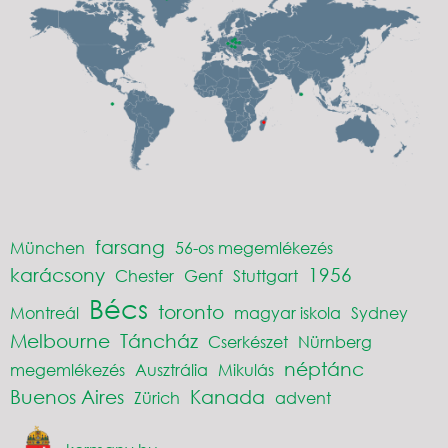
farsang
München
56-os megemlékezés
karácsony
1956
Chester
Genf
Stuttgart
Bécs
toronto
Montreál
magyar iskola
Sydney
Melbourne
Táncház
Cserkészet
Nürnberg
néptánc
megemlékezés
Ausztrália
Mikulás
Buenos Aires
Kanada
Zürich
advent