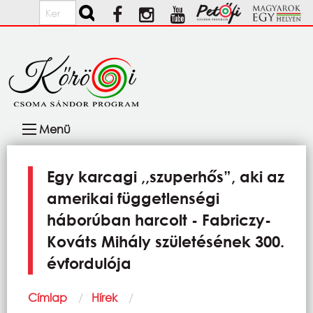
Ugrás a tartalomra
Keresés
Fő
Menü
navigáció
Egy karcagi ,,szuperhős”, aki az
amerikai függetlenségi
háborúban harcolt - Fabriczy-
Kováts Mihály születésének 300.
évfordulója
Morzsa
Címlap
Hírek