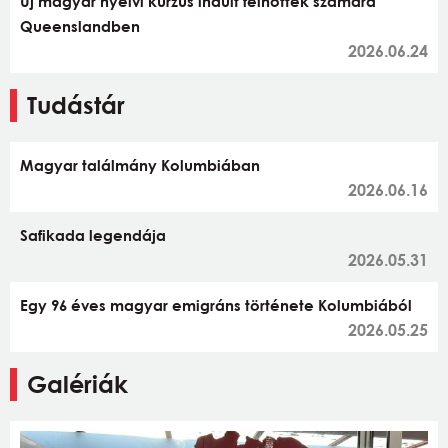
Új magyar nyelvi kurzus indult felnőttek számára
Queenslandben
2026.06.24
Tudástár
Magyar találmány Kolumbiában
2026.06.16
Safikada legendája
2026.05.31
Egy 96 éves magyar emigráns története Kolumbiából
2026.05.25
Galériák