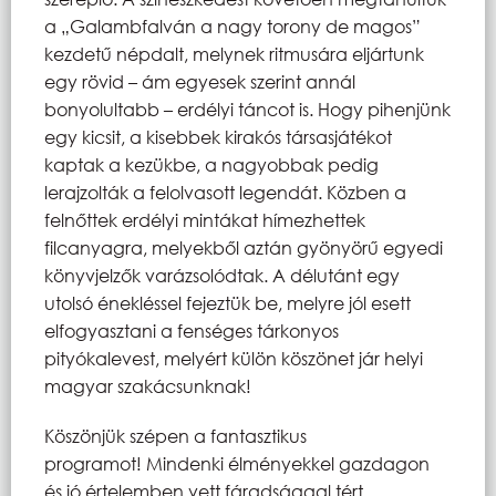
a „Galambfalván a nagy torony de magos”
kezdetű népdalt, melynek ritmusára eljártunk
egy rövid – ám egyesek szerint annál
bonyolultabb – erdélyi táncot is. Hogy pihenjünk
egy kicsit, a kisebbek kirakós társasjátékot
kaptak a kezükbe, a nagyobbak pedig
lerajzolták a felolvasott legendát. Közben a
felnőttek erdélyi mintákat hímezhettek
filcanyagra, melyekből aztán gyönyörű egyedi
könyvjelzők varázsolódtak. A délutánt egy
utolsó énekléssel fejeztük be, melyre jól esett
elfogyasztani a fenséges tárkonyos
pityókalevest, melyért külön köszönet jár helyi
magyar szakácsunknak!
Köszönjük szépen a fantasztikus
programot! Mindenki élményekkel gazdagon
és jó értelemben vett fáradsággal tért