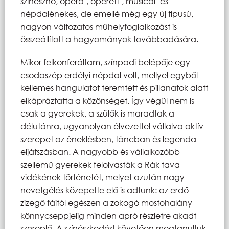
színésznő, opera-, operett-, musical- és
népdalénekes, de emellé még egy új típusú,
nagyon változatos műhelyfoglalkozást is
összeállított a hagyományok továbbadására.
Mikor felkonferáltam, színpadi belépője egy
csodaszép erdélyi népdal volt, mellyel egyből
kellemes hangulatot teremtett és pillanatok alatt
elkápráztatta a közönséget. Így végül nem is
csak a gyerekek, a szülők is maradtak a
délutánra, ugyanolyan élvezettel vállalva aktív
szerepet az éneklésben, táncban és legenda-
eljátszásban. A nagyobb és vállalkozóbb
szellemű gyerekek felolvasták a Rák tava
vidékének történetét, melyet azután nagy
nevetgélés közepette elő is adtunk: az erdő
zizegő fáitól egészen a zokogó mostohalány
könnycseppjeiig minden apró részletre akadt
szereplő. A színészkedést követően megtanultuk