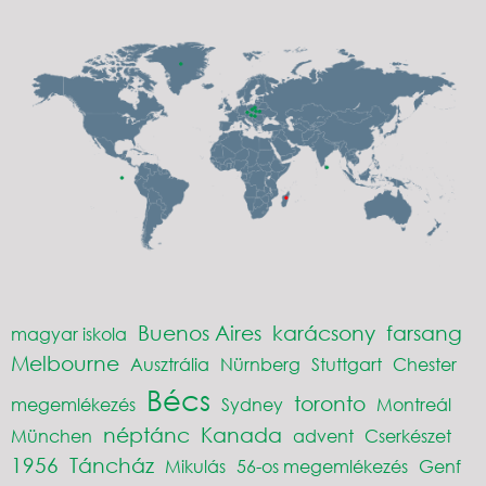
Buenos Aires
karácsony
farsang
magyar iskola
Melbourne
Ausztrália
Nürnberg
Stuttgart
Chester
Bécs
toronto
megemlékezés
Sydney
Montreál
néptánc
Kanada
München
advent
Cserkészet
1956
Táncház
Mikulás
56-os megemlékezés
Genf