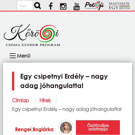
Ugrás a tartalomra
Keresés
Fő
Menü
navigáció
Egy csipetnyi Erdély – nagy
adag jóhangulattal
Morzsa
Címlap
Hírek
Current:
Egy csipetnyi Erdély – nagy adag jóhangulattal
Ösztöndíjas
Rengei Boglárka
adatlapja