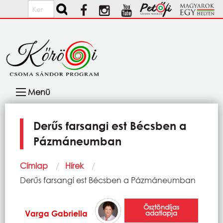
Ugrás a tartalomra
Keresés
Fő
Menü
navigáció
Derűs farsangi est Bécsben a
Pázmáneumban
Morzsa
Címlap
Hírek
Current:
Derűs farsangi est Bécsben a Pázmáneumban
Ösztöndíjas
Varga Gabriella
adatlapja