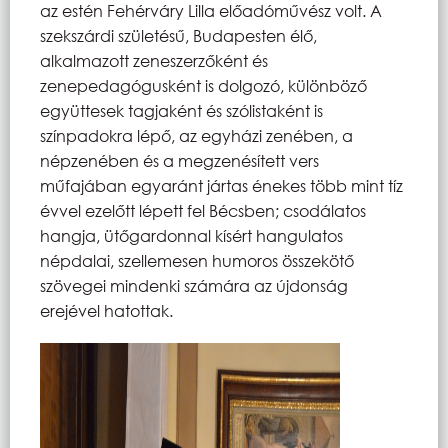
az estén Fehérváry Lilla előadóművész volt. A
szekszárdi születésű, Budapesten élő,
alkalmazott zeneszerzőként és
zenepedagógusként is dolgozó, különböző
együttesek tagjaként és szólistaként is
színpadokra lépő, az egyházi zenében, a
népzenében és a megzenésített vers
műfajában egyaránt jártas énekes több mint tíz
évvel ezelőtt lépett fel Bécsben; csodálatos
hangja, ütőgardonnal kísért hangulatos
népdalai, szellemesen humoros összekötő
szövegei mindenki számára az újdonság
erejével hatottak.