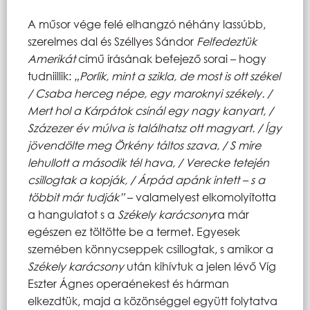
A műsor vége felé elhangzó néhány lassúbb,
szerelmes dal és Széllyes Sándor
Felfedeztük
Amerikát
című írásának befejező sorai – hogy
tudniillik:
„
Porlik, mint a szikla, de most is ott székel
/ Csaba herceg népe, egy maroknyi székely. /
Mert hol a Kárpátok csinál egy nagy kanyart, /
Százezer év múlva is találhatsz ott magyart. / Így
jövendölte meg Örkény táltos szava, / S mire
lehullott a második tél hava, / Verecke tetején
csillogtak a kopják, / Árpád apánk intett – s a
többit már tudják”
– valamelyest elkomolyította
a hangulatot s a
Székely karácsony
ra már
egészen ez töltötte be a termet. Egyesek
szemében könnycseppek csillogtak, s amikor a
Székely karácsony
után kihívtuk a jelen lévő Víg
Eszter Ágnes operaénekest és hárman
elkezdtük, majd a közönséggel együtt folytatva