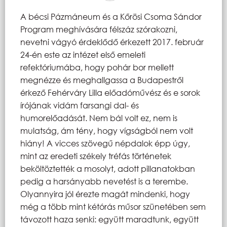
A bécsi Pázmáneum és a Kőrösi Csoma Sándor
Program meghívására félszáz szórakozni,
nevetni vágyó érdeklődő érkezett 2017. február
24-én este az intézet első emeleti
refektóriumába, hogy pohár bor mellett
megnézze és meghallgassa a Budapestről
érkező Fehérváry Lilla előadóművész és e sorok
írójának vidám farsangi dal- és
humorelőadását. Nem bál volt ez, nem is
mulatság, ám tény, hogy vígságból nem volt
hiány! A vicces szövegű népdalok épp úgy,
mint az eredeti székely tréfás történetek
beköltöztették a mosolyt, adott pillanatokban
pedig a harsányabb nevetést is a terembe.
Olyannyira jól érezte magát mindenki, hogy
még a több mint kétórás műsor szünetében sem
távozott haza senki: együtt maradtunk, együtt