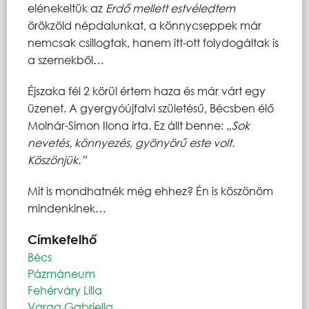
elénekeltük az
Erdő mellett estvéledtem
örökzöld népdalunkat, a könnycseppek már
nemcsak csillogtak, hanem itt-ott folydogáltak is
a szemekből…
Éjszaka fél 2 körül értem haza és már várt egy
üzenet. A gyergyóújfalvi születésű, Bécsben élő
Molnár-Simon Ilona írta. Ez állt benne:
„Sok
nevetés, könnyezés, gyönyörű este volt.
Köszönjük.”
Mit is mondhatnék még ehhez? Én is köszönöm
mindenkinek…
Címkefelhő
Bécs
Pázmáneum
Fehérváry Lilla
Varga Gabriella