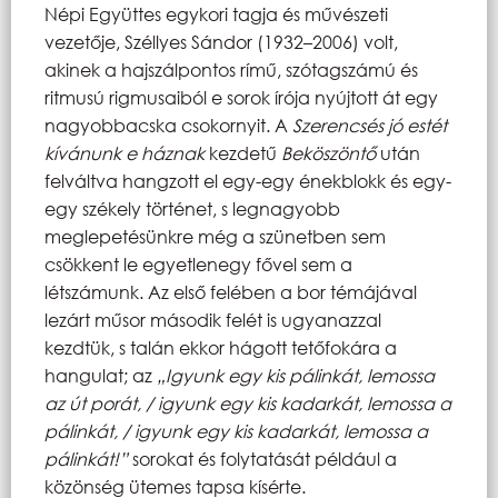
Népi Együttes egykori tagja és művészeti
vezetője, Széllyes Sándor (1932–2006) volt,
akinek a hajszálpontos rímű, szótagszámú és
ritmusú rigmusaiból e sorok írója nyújtott át egy
nagyobbacska csokornyit. A
Szerencsés jó estét
kívánunk e háznak
kezdetű
Beköszöntő
után
felváltva hangzott el egy-egy énekblokk és egy-
egy székely történet, s legnagyobb
meglepetésünkre még a szünetben sem
csökkent le egyetlenegy fővel sem a
létszámunk. Az első felében a bor témájával
lezárt műsor második felét is ugyanazzal
kezdtük, s talán ekkor hágott tetőfokára a
hangulat; az
„
Igyunk egy kis pálinkát, lemossa
az út porát, / igyunk egy kis kadarkát, lemossa a
pálinkát, / igyunk egy kis kadarkát, lemossa a
pálinkát!”
sorokat és folytatását például a
közönség ütemes tapsa kísérte.