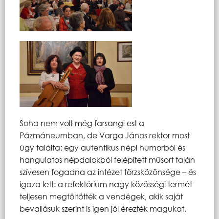
Soha nem volt még farsangi est a
Pázmáneumban, de Varga János rektor most
úgy találta: egy autentikus népi humorból és
hangulatos népdalokból felépített műsort talán
szívesen fogadna az intézet törzsközönsége – és
igaza lett: a refektórium nagy közösségi termét
teljesen megtöltötték a vendégek, akik saját
bevallásuk szerint is igen jól érezték magukat.