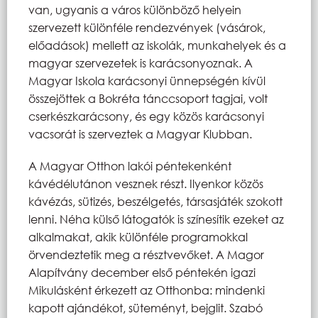
van, ugyanis a város különböző helyein
szervezett különféle rendezvények (vásárok,
előadások) mellett az iskolák, munkahelyek és a
magyar szervezetek is karácsonyoznak. A
Magyar Iskola karácsonyi ünnepségén kívül
összejöttek a Bokréta tánccsoport tagjai, volt
cserkészkarácsony, és egy közös karácsonyi
vacsorát is szerveztek a Magyar Klubban.
A Magyar Otthon lakói péntekenként
kávédélutánon vesznek részt. Ilyenkor közös
kávézás, sütizés, beszélgetés, társasjáték szokott
lenni. Néha külső látogatók is színesítik ezeket az
alkalmakat, akik különféle programokkal
örvendeztetik meg a résztvevőket. A Magor
Alapítvány december első péntekén igazi
Mikulásként érkezett az Otthonba: mindenki
kapott ajándékot, süteményt, bejglit. Szabó