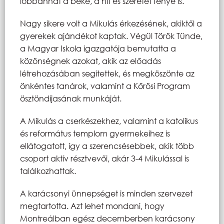
lobbanhat a béke, a hit és szeretet fénye is.
Nagy sikere volt a Mikulás érkezésének, akiktől a
gyerekek ajándékot kaptak. Végül Török Tünde,
a Magyar Iskola igazgatója bemutatta a
közönségnek azokat, akik az előadás
létrehozásában segítettek, és megköszönte az
önkéntes tanárok, valamint a Kőrösi Program
ösztöndíjasának munkáját.
A Mikulás a cserkészekhez, valamint a katolikus
és református templom gyermekeihez is
ellátogatott, így a szerencsésebbek, akik több
csoport aktív résztvevői, akár 3-4 Mikulással is
találkozhattak.
A karácsonyi ünnepséget is minden szervezet
megtartotta. Azt lehet mondani, hogy
Montreálban egész decemberben karácsony