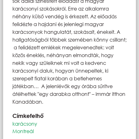
sok dallal színesített előadást a magyar
karácsonyi szokásokról. Erre az alkalomra
néhány külső vendég is érkezett. Az előadás
felidézte a hajdani és jelenlegi magyar
karácsonyok hangulatát, szokásait, énekeit. A
hallgatóságból többek szemében könny csillant;
a felidézett emlékek megelevenedtek: volt
közös éneklés, néhányan elmondták, hogy
nekik vagy szüleiknek mi volt a kedvenc
karácsonyi daluk, hogyan ünnepeltek, ki
szerepelt fiatal korában a betlehemes
játékban… A jelenlévők egy órába sűrítve
átélhettek "egy darabka otthont" – immár itthon
Kanadában.
Címkefelhő
karácsony
Montreál