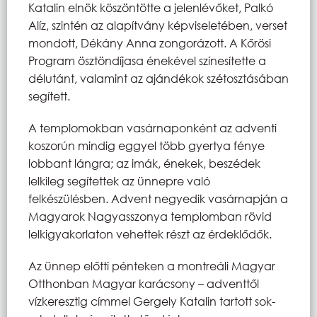
Katalin elnök köszöntötte a jelenlévőket, Palkó
Alíz, szintén az alapítvány képviseletében, verset
mondott, Dékány Anna zongorázott. A Kőrösi
Program ösztöndíjasa énekével színesítette a
délutánt, valamint az ajándékok szétosztásában
segített.
A templomokban vasárnaponként az adventi
koszorún mindig eggyel több gyertya fénye
lobbant lángra; az imák, énekek, beszédek
lelkileg segítettek az ünnepre való
felkészülésben. Advent negyedik vasárnapján a
Magyarok Nagyasszonya templomban rövid
lelkigyakorlaton vehettek részt az érdeklődők.
Az ünnep előtti pénteken a montreáli Magyar
Otthonban Magyar karácsony – adventtől
vízkeresztig címmel Gergely Katalin tartott sok-