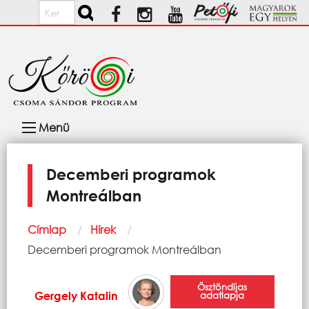
Ugrás a tartalomra
Keresés
Fő
Menü
navigáció
Decemberi programok
Montreálban
Morzsa
Címlap
Hírek
Current:
Decemberi programok Montreálban
Ösztöndíjas
Gergely Katalin
adatlapja