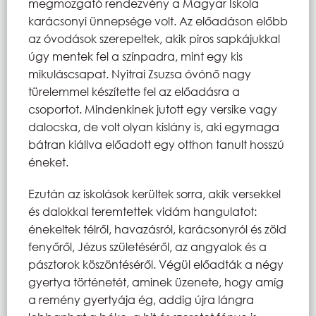
megmozgató rendezvény a Magyar Iskola
karácsonyi ünnepsége volt. Az előadáson előbb
az óvodások szerepeltek, akik piros sapkájukkal
úgy mentek fel a színpadra, mint egy kis
mikuláscsapat. Nyitrai Zsuzsa óvónő nagy
türelemmel készítette fel az előadásra a
csoportot. Mindenkinek jutott egy versike vagy
dalocska, de volt olyan kislány is, aki egymaga
bátran kiállva előadott egy otthon tanult hosszú
éneket.
Ezután az iskolások kerültek sorra, akik versekkel
és dalokkal teremtettek vidám hangulatot:
énekeltek télről, havazásról, karácsonyról és zöld
fenyőről, Jézus születéséről, az angyalok és a
pásztorok köszöntéséről. Végül előadták a négy
gyertya történetét, aminek üzenete, hogy amíg
a remény gyertyája ég, addig újra lángra