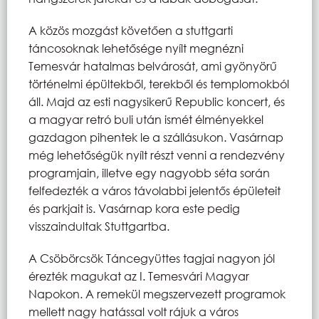
A közös mozgást követően a stuttgarti
táncosoknak lehetősége nyílt megnézni
Temesvár hatalmas belvárosát, ami gyönyörű
történelmi épültekből, terekből és templomokból
áll. Majd az esti nagysikerű Republic koncert, és
a magyar retró buli után ismét élményekkel
gazdagon pihentek le a szállásukon. Vasárnap
még lehetőségük nyílt részt venni a rendezvény
programjain, illetve egy nagyobb séta során
felfedezték a város távolabbi jelentős épületeit
és parkjait is. Vasárnap kora este pedig
visszaindultak Stuttgartba.
A Csöbörcsök Táncegyüttes tagjai nagyon jól
érezték magukat az I. Temesvári Magyar
Napokon. A remekül megszervezett programok
mellett nagy hatással volt rájuk a város