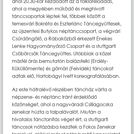
ahol 20.30-kor kezdődött az a folklórelőadás,
ahol a megyében működő és meghívott
tánccsoportok léptek fel, többek között a
temesvári Bokréta és Eszterlánc Táncegyüttesek,
az újszentesi Butykos néptánccsoport, a végvári
Csűrdöngölő, a Rábaközből érkezett Énekes
Lenke Hagyományőrző Csoport és a stuttgarti
Csöbörcsök Táncegyüttes. Utóbbiak a közel
másfél órás bemutatón balázstelki (Erdély-
Küküllőmente) és gömöri (Felvidék) táncokat
adtak elő, Hortobágyi Ivett koreografálásában.
Az este hátralévő részében táncház várta a
népzene- és néptánc iránt érdeklődő
közönséget, ahol a nagyváradi Csillagocska
zenekar húzta a talpalávalót. Miután a
hivatalos tánctanítás véget ért, a stuttgarti
táncosok nótázásba kezdtek a Fokos Zenekar