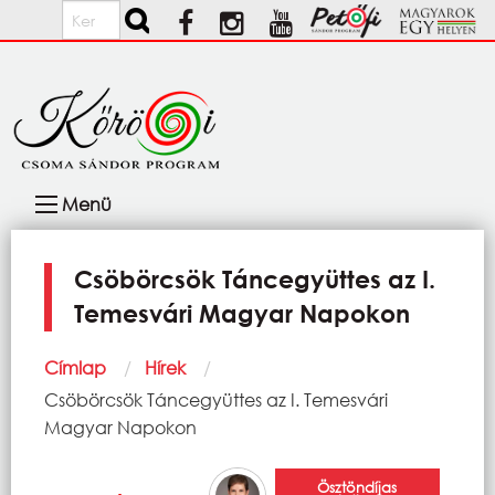
Ugrás a tartalomra
Keresés
Fő
Menü
navigáció
Csöbörcsök Táncegyüttes az I.
Temesvári Magyar Napokon
Morzsa
Címlap
Hírek
Current:
Csöbörcsök Táncegyüttes az I. Temesvári
Magyar Napokon
Ösztöndíjas