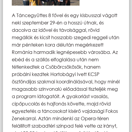
A Táncegyüttes 8 fővel és egy kisbusszal vágott
neki szeptember 29-én a hosszú útnak, és
dacolva az idővel és távolsággal, rövid
megállók és kicsit hosszabb szegedi reggeli után
már pénteken kora délután megérkezett
Románia harmadik legnépesebb városába. Az
ebéd és a szállás elfoglalása után nem
tétlenkedtek a Csöbörcsökösök, hanem
próbálni kezdtek Hortobágyi Ivett KCSP
ösztöndíjas szakmai koordinálásával, hogy minél
magasabb színvonalú előadással tiszteljék meg
a program látogatóit. A gyakorlást vasalás,
cipőpucolás és hajfonás követte, majd rövid
egyeztetés a táncosokat kísérő vajdasági Fokos
Zenekarral. Aztán mindenki az Opera-téren
felállított szabadtéri színpad felé vette az irányt,