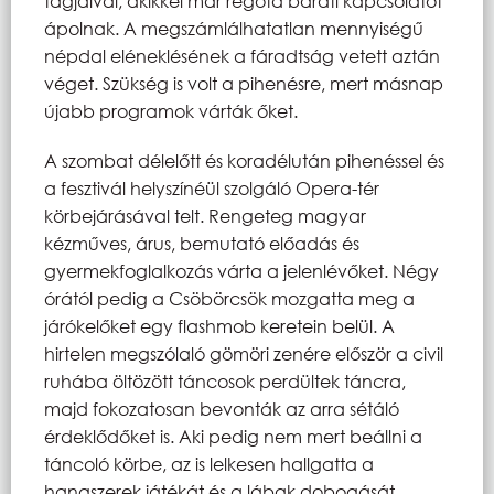
tagjaival, akikkel már régóta baráti kapcsolatot
ápolnak. A megszámlálhatatlan mennyiségű
népdal eléneklésének a fáradtság vetett aztán
véget. Szükség is volt a pihenésre, mert másnap
újabb programok várták őket.
A szombat délelőtt és koradélután pihenéssel és
a fesztivál helyszínéül szolgáló Opera-tér
körbejárásával telt. Rengeteg magyar
kézműves, árus, bemutató előadás és
gyermekfoglalkozás várta a jelenlévőket. Négy
órától pedig a Csöbörcsök mozgatta meg a
járókelőket egy flashmob keretein belül. A
hirtelen megszólaló gömöri zenére először a civil
ruhába öltözött táncosok perdültek táncra,
majd fokozatosan bevonták az arra sétáló
érdeklődőket is. Aki pedig nem mert beállni a
táncoló körbe, az is lelkesen hallgatta a
hangszerek játékát és a lábak dobogását.