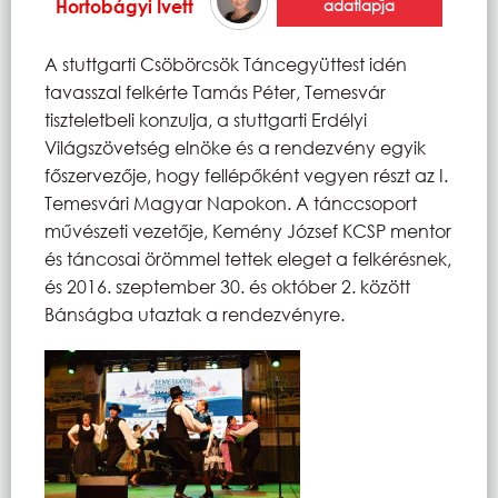
Hortobágyi Ivett
adatlapja
A stuttgarti Csöbörcsök Táncegyüttest idén
tavasszal felkérte Tamás Péter, Temesvár
tiszteletbeli konzulja, a stuttgarti Erdélyi
Világszövetség elnöke és a rendezvény egyik
főszervezője, hogy fellépőként vegyen részt az I.
Temesvári Magyar Napokon. A tánccsoport
művészeti vezetője, Kemény József KCSP mentor
és táncosai örömmel tettek eleget a felkérésnek,
és 2016. szeptember 30. és október 2. között
Bánságba utaztak a rendezvényre.