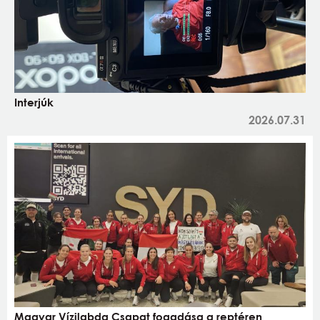
Interjúk
2026.07.31
Magyar Vízilabda Csapat fogadása a reptéren