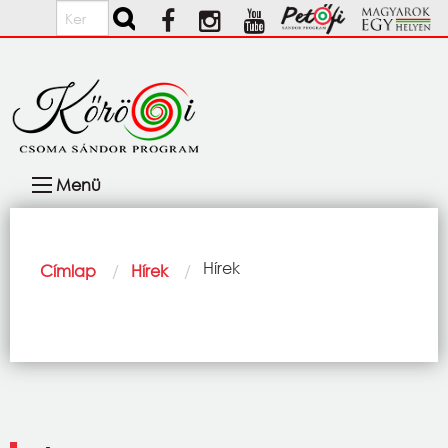
Ugrás a tartalomra
Keresés
Fő
Menü
navigáció
Morzsa
Current:
Hírek
Címlap
Hírek