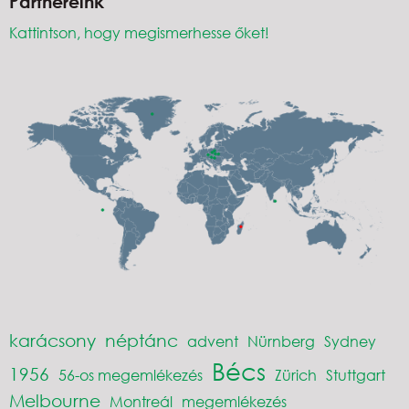
Partnereink
Kattintson, hogy megismerhesse őket!
karácsony
néptánc
advent
Nürnberg
Sydney
Bécs
1956
56-os megemlékezés
Zürich
Stuttgart
Melbourne
Montreál
megemlékezés