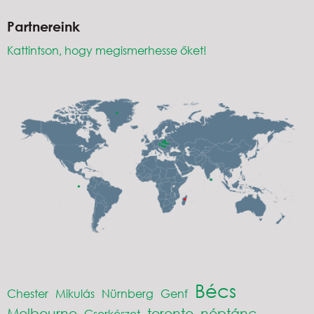
Partnereink
Kattintson, hogy megismerhesse őket!
Bécs
Chester
Mikulás
Nürnberg
Genf
Melbourne
toronto
néptánc
Cserkészet