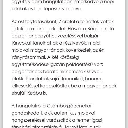
együtt, vidám hangulatban ismerkedve a népi
játékok és tánclépések világával.
Az est folytatásaként, 7 órától a felnőttek vették
birtokba a táncparkettet. Először a Bécsben élő
bolgár táncegyüttes vezetésével bolgár
táncokat tanulhattak a résztvevők, majd
moldvai magyar táncok következtek az én
irányításommal. A két közösség
együttműködése igazán példaértékű volt:
bolgár táncos barátaink nemcsak szívvel-
lélekkel tanították saját táncaikat, hanem
lelkesedéssel kapcsolódtak be a magyar táncok
elsajátításába is.
A hangulatról a Csámborgó zenekar
gondoskodott, akik autentikus moldvai
hangszereléssel varázsolták a termet igazi
táncházi atmoszférává. Jó volt látni a sok