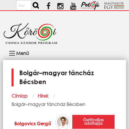
Ugrás a tartalomra
Keresés
Fő
Menü
navigáció
Bolgár–magyar táncház
Bécsben
Morzsa
Címlap
Hírek
Current:
Bolgár–magyar táncház Bécsben
Ösztöndíjas
Bolgovics Gergő
adatlapja