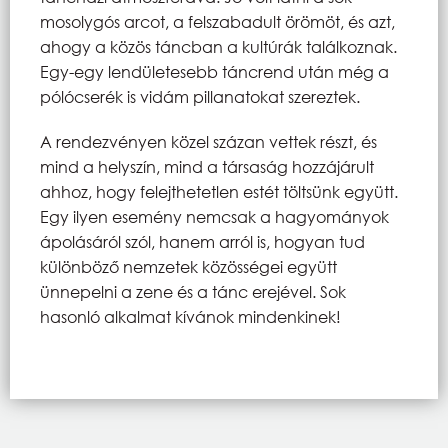
mosolygós arcot, a felszabadult örömöt, és azt,
ahogy a közös táncban a kultúrák találkoznak.
Egy-egy lendületesebb táncrend után még a
pólócserék is vidám pillanatokat szereztek.
A rendezvényen közel százan vettek részt, és
mind a helyszín, mind a társaság hozzájárult
ahhoz, hogy felejthetetlen estét töltsünk együtt.
Egy ilyen esemény nemcsak a hagyományok
ápolásáról szól, hanem arról is, hogyan tud
különböző nemzetek közösségei együtt
ünnepelni a zene és a tánc erejével. Sok
hasonló alkalmat kívánok mindenkinek!