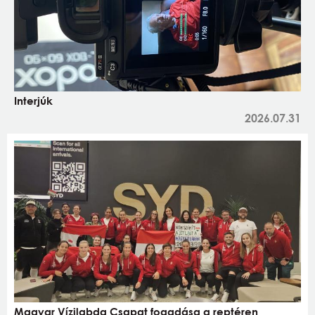
Interjúk
2026.07.31
Magyar Vízilabda Csapat fogadása a reptéren