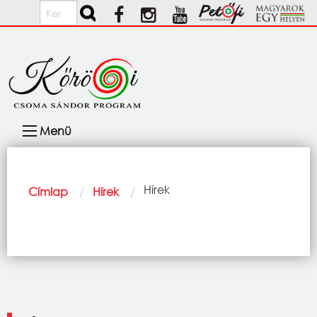
Ugrás a tartalomra
Keresés
Fő
Menü
navigáció
Morzsa
Current:
Hírek
Címlap
Hírek