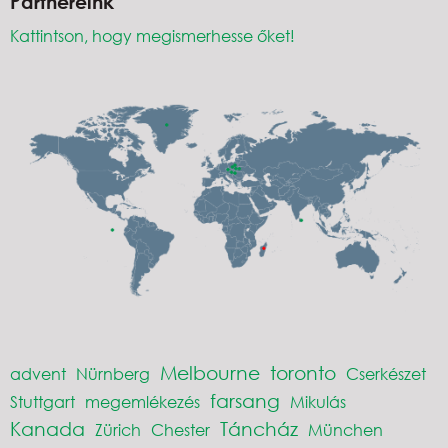
Partnereink
Kattintson, hogy megismerhesse őket!
Melbourne
toronto
advent
Nürnberg
Cserkészet
farsang
Stuttgart
megemlékezés
Mikulás
Kanada
Táncház
Zürich
Chester
München