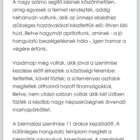
A nagy számú segítő kéznek köszönhetően,
amíg egyesek a termet rendezték, addig
néhányan voltunk, akik az ünnepi ebédhez
szükséges hozzávalókat készítettük elő: ötven kiló
húst, illetve hagymát aprítottunk, aminek - a jó
hangulatú beszélgetésnek hála -, igen hamar a
végére értünk.
Vasárnap még voltak, akik jóval a szentmise
kezdése előtt érkeztek a közösségi terembe:
terítettek, kávét főztek; a süteményes asztalok
megteltek otthonról hozott finomságokkal,
illetve, nem utolsó sorban voltak akik két üstben
főzték a később nagy népszerűségnek örvendő
marhapörköltet.
A bérmálási szentmise 11 órakor kezdődött. A
különleges hangulatú templom megtelt a
bérmálók rokonaival, ismerőseivel. A szentmisét