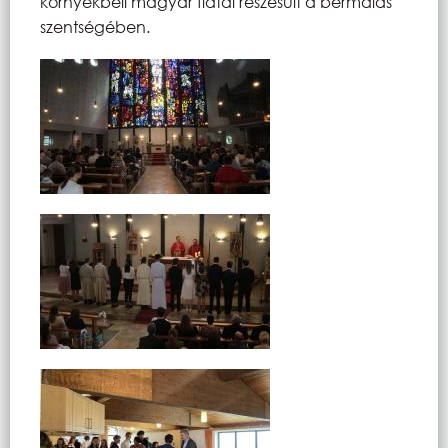
környékbeli magyar fiatal részesült a bérmálás
szentségében.