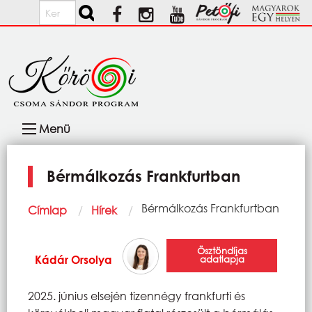
Ugrás a tartalomra
Keresés
Fő
Menü
navigáció
Bérmálkozás Frankfurtban
Morzsa
Current:
Bérmálkozás Frankfurtban
Címlap
Hírek
Ösztöndíjas
Kádár Orsolya
adatlapja
2025. június elsején tizennégy frankfurti és