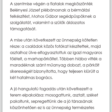
A szentmise végén a fiatalok megköszönték
Belényesi József plébánosnak a bérmálási
felkészítést, Mohos Gábor segédpüspöknek a
szolgálatát, valamint a szülők áldozatos
támogatását.
A mise után következett az ünnepség kötetlen
része: a családok közös fotókat készítettek, majd
asztalhoz ülve elfogyasztottuk az igazi magyaros
főételt, a marhapörköltet. Többen hiába vitték a
maradéknak szánt műanyag dobozt, a pörkölt
sikerességét bizonyította, hogy teljesen kiürült a
két hatalmas bogrács.
A jó hangulatú fogadás után következett a
terem elpakolása: mosogattunk, asztalt, széket
pakoltunk, sepregettünk de a jó társasának
köszönhetően ez is az ünnepség természetes