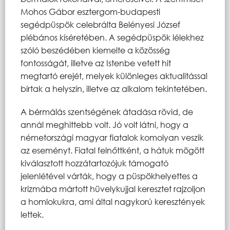
Mohos Gábor esztergom-budapesti
segédpüspök celebrálta Belényesi József
plébános kíséretében. A segédpüspök lélekhez
szóló beszédében kiemelte a közösség
fontosságát, illetve az Istenbe vetett hit
megtartó erejét, melyek különleges aktualitással
bírtak a helyszín, illetve az alkalom tekintetében.
A bérmálás szentségének átadása rövid, de
annál meghittebb volt. Jó volt látni, hogy a
németországi magyar fiatalok komolyan veszik
az eseményt. Fiatal felnőttként, a hátuk mögött
kiválasztott hozzátartozójuk támogató
jelenlétével várták, hogy a püspökhelyettes a
krizmába mártott hüvelykujjal keresztet rajzoljon
a homlokukra, ami által nagykorú keresztények
lettek.