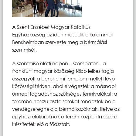
A Szent Erzsébet Magyar Katolikus
Egyházközség az idén második alkalommal
Bensheimban szervezte meg a bérmálási
szentmisét.
A szentmise előtti napon – szombaton - a
frankfurti magyar közösség több lelkes tagja
összegyűlt a bensheimi templom mellett lévő
közösségi térben, ahol elvégezték a másnapi
ünnepi fogadáshoz szükséges tennivalókat: a
terembe hosszú asztalsorokat rendeztek be a
vendégseregnek; a bérmálkozóknak, illetve az
egyházi elöljáróknak a terem központi részére
készítették elő a főasztalt.