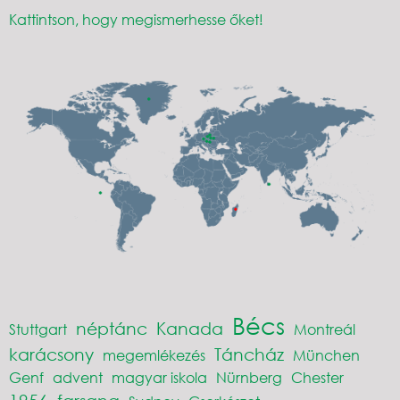
Kattintson, hogy megismerhesse őket!
Bécs
néptánc
Kanada
Stuttgart
Montreál
karácsony
Táncház
megemlékezés
München
Genf
advent
magyar iskola
Nürnberg
Chester