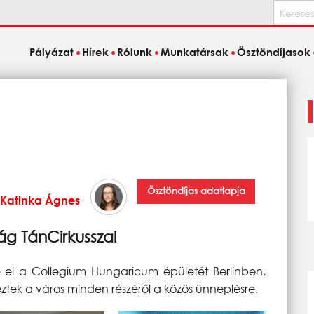
Keresés
Pályázat
Hírek
Rólunk
Munkatársak
Ösztöndíjasok
Ösztöndíjas adatlapja
Katinka Ágnes
ág TánCirkusszal
e el a Collegium Hungaricum épületét Berlinben.
eztek a város minden részéről a közös ünneplésre.