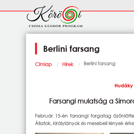
Ugrás a tartalomra
Fő
navigáció
Berlini farsang
Morzsa
Current:
Berlini farsang
Címlap
Hírek
Hudáky 
Farsangi mulatság a Simor
Február 15-én farsangi forgatag özönlött
Állatok, királylányok és mesebeli lények érk