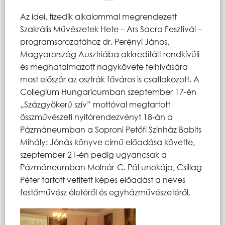
Az idei, tízedik alkalommal megrendezett
Szakrális Művészetek Hete – Ars Sacra Fesztivál –
programsorozatához dr. Perényi János,
Magyarország Ausztriába akkreditált rendkívüli
és meghatalmazott nagykövete felhívására
most először az osztrák főváros is csatlakozott. A
Collegium Hungaricumban szeptember 17-én
„Százgyökerű szív” mottóval megtartott
összművészeti nyitórendezvényt 18-án a
Pázmáneumban a Soproni Petőfi Színház Babits
Mihály: Jónás könyve című előadása követte,
szeptember 21-én pedig ugyancsak a
Pázmáneumban Molnár-C. Pál unokája, Csillag
Péter tartott vetített képes előadást a neves
festőművész életéről és egyházművészetéről.