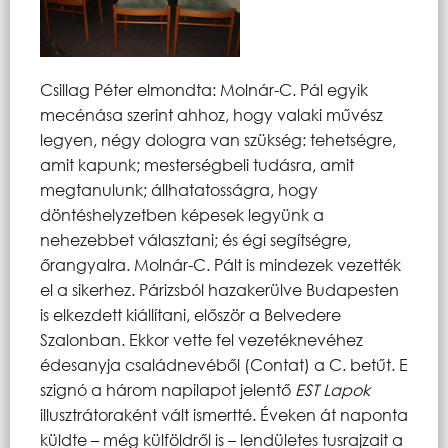
Csillag Péter elmondta: Molnár-C. Pál egyik
mecénása szerint ahhoz, hogy valaki művész
legyen, négy dologra van szükség: tehetségre,
amit kapunk; mesterségbeli tudásra, amit
megtanulunk; állhatatosságra, hogy
döntéshelyzetben képesek legyünk a
nehezebbet választani; és égi segítségre,
őrangyalra. Molnár-C. Pált is mindezek vezették
el a sikerhez. Párizsból hazakerülve Budapesten
is elkezdett kiállítani, először a Belvedere
Szalonban. Ekkor vette fel vezetéknevéhez
édesanyja családnevéből (Contat) a C. betűt. E
szignó a három napilapot jelentő
EST Lapok
illusztrátoraként vált ismertté. Éveken át naponta
küldte – még külföldről is – lendületes tusrajzait a