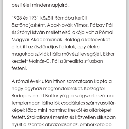
pesti élet mindennapjairól.
1928 és 1931 között Rómába került
ösztöndíjasként, Aba-Novák Vilmos, Pátzay Pál
és Szőnyi István mellett első lakója volt a Római
Magyar Akadémiának. Boldog alkotóéveket
éltek itt az ösztöndíjas fiatalok, egy életre
magukba szívták Itália művészi levegőjét. Ekkor
kezdett Molnár-C. Pál szürrealista stílusban
festeni.
A római évek után itthon sorozatosan kapta a
nagy egyházi megrendeléseket. Kőszegtől
Budapesten át Battonyáig országszerte számos
templomban láthatók csodálatos szárnyasoltár-
képei; több mint harminc freskót és oltárképet
festett. Szokatlanul merész és közvetlen stílusban
nyúlt a szentek ábrázolásához, emberközelbe