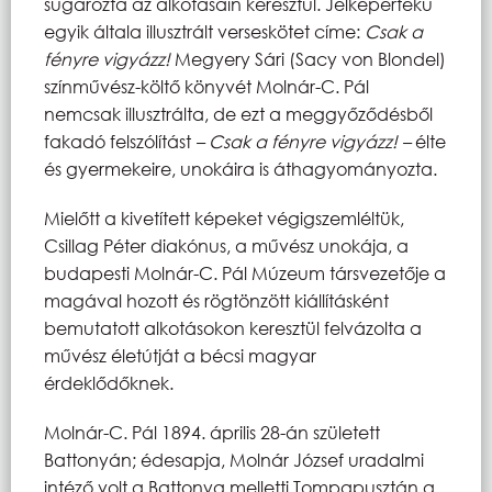
sugározta az alkotásain keresztül. Jelképértékű
egyik általa illusztrált verseskötet címe:
Csak a
fényre vigyázz!
Megyery Sári (Sacy von Blondel)
színművész-költő könyvét Molnár-C. Pál
nemcsak illusztrálta, de ezt a meggyőződésből
fakadó felszólítást
– Csak a fényre vigyázz! –
élte
és gyermekeire, unokáira is áthagyományozta.
Mielőtt a kivetített képeket végigszemléltük,
Csillag Péter diakónus, a művész unokája, a
budapesti Molnár-C. Pál Múzeum társvezetője a
magával hozott és rögtönzött kiállításként
bemutatott alkotásokon keresztül felvázolta a
művész életútját a bécsi magyar
érdeklődőknek.
Molnár-C. Pál 1894. április 28-án született
Battonyán; édesapja, Molnár József uradalmi
intéző volt a Battonya melletti Tompapusztán a