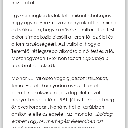
hozta őket.
Egyszer megkérdezték tőle, miként lehetséges,
hogy egy egyházművész ennyi aktot fest, mire ő
azt válaszolta, hogy a művész, amikor aktot fest,
akkor is imádkozik: dicsőíti a Teremtőt az élet és
a forma szépségéért. Azt vallotta, hogy a
Teremtő két legszebb alkotása a női test és a ló.
Mezőhegyesen 1952-ben festett
Lóportré
ja is
utóbbiról tanúskodik.
Molnár-C. Pál élete végéig játszott; stílusokat,
témát váltott, könnyedén és sokat festett,
páratlanul sokszínű és gazdag életművet
hagyott maga után. 1981. július 11-én halt meg,
87 éves korában. Néhány héttel korábban,
amikor letette az ecsetet, azt mondta:
„Boldog
ember vagyok, mert egész életemben azt