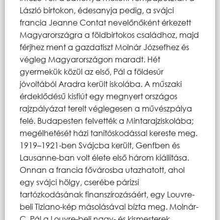
László birtokon, édesanyja pedig, a svájci
francia Jeanne Contat nevelőnőként érkezett
Magyarországra a földbirtokos családhoz, majd
férjhez ment a gazdatiszt Molnár Józsefhez és
végleg Magyarországon maradt. Hét
gyermekük közül az első, Pál a földesúr
jóvoltából Aradra került iskolába. A műszaki
érdeklődésű kisfiút egy megnyert országos
rajzpályázat terelt véglegesen a művészpálya
felé. Budapesten felvették a Mintarajziskolába;
megélhetését házi tanítóskodással kereste meg.
1919–1921-ben Svájcba került, Genfben és
Lausanne-ban volt élete első három kiállítása.
Onnan a francia fővárosba utazhatott, ahol
egy svájci hölgy, cserébe párizsi
tartózkodásának finanszírozásáért, egy Louvre-
beli Tiziano-kép másolásával bízta meg. Molnár-
C. Pál a Louvre-beli nagy- és kismesterek