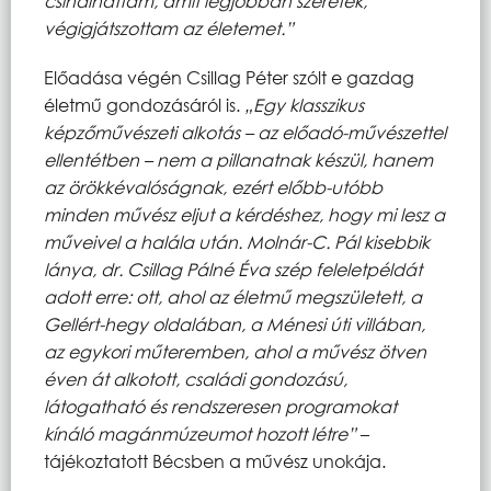
csinálhattam, amit legjobban szeretek,
végigjátszottam az életemet.”
Előadása végén Csillag Péter szólt e gazdag
életmű gondozásáról is.
„Egy klasszikus
képzőművészeti alkotás – az előadó-művészettel
ellentétben – nem a pillanatnak készül, hanem
az örökkévalóságnak, ezért előbb-utóbb
minden művész eljut a kérdéshez, hogy mi lesz a
műveivel a halála után.
Molnár-C. Pál kisebbik
lánya, dr. Csillag Pálné Éva szép feleletpéldát
adott erre: ott, ahol az életmű megszületett, a
Gellért-hegy oldalában, a Ménesi úti villában,
az egykori műteremben, ahol a művész ötven
éven át alkotott, családi gondozású,
látogatható és rendszeresen programokat
kínáló magánmúzeumot hozott létre”
–
tájékoztatott Bécsben a művész unokája.