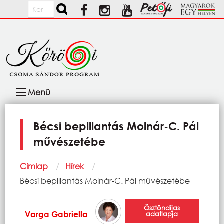
Ugrás a tartalomra
Keresés
Fő
Menü
navigáció
Bécsi bepillantás Molnár-C. Pál
művészetébe
Morzsa
Címlap
Hírek
Current:
Bécsi bepillantás Molnár-C. Pál művészetébe
Ösztöndíjas
Varga Gabriella
adatlapja