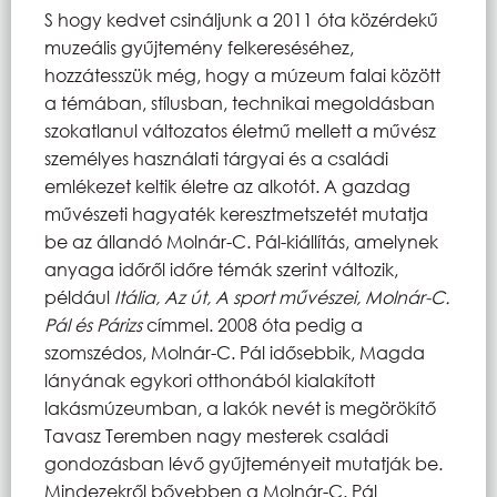
S hogy kedvet csináljunk a 2011 óta közérdekű
muzeális gyűjtemény felkereséséhez,
hozzátesszük még, hogy a múzeum falai között
a témában, stílusban, technikai megoldásban
szokatlanul változatos életmű mellett a művész
személyes használati tárgyai és a családi
emlékezet keltik életre az alkotót. A gazdag
művészeti hagyaték keresztmetszetét mutatja
be az állandó Molnár-C. Pál-kiállítás, amelynek
anyaga időről időre témák szerint változik,
például
Itália, Az út, A sport művészei, Molnár-C.
Pál és Párizs
címmel. 2008 óta pedig a
szomszédos, Molnár-C. Pál idősebbik, Magda
lányának egykori otthonából kialakított
lakásmúzeumban, a lakók nevét is megörökítő
Tavasz Teremben nagy mesterek családi
gondozásban lévő gyűjteményeit mutatják be.
Mindezekről bővebben a Molnár-C. Pál