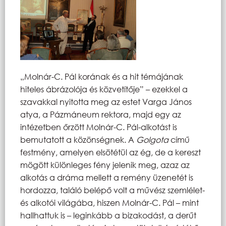
„Molnár-C. Pál korának és a hit témájának
hiteles ábrázolója és közvetítője” – ezekkel a
szavakkal nyitotta meg az estet Varga János
atya, a Pázmáneum rektora, majd egy az
intézetben őrzött Molnár-C. Pál-alkotást is
bemutatott a közönségnek. A
Golgota
című
festmény, amelyen elsötétül az ég, de a kereszt
mögött különleges fény jelenik meg, azaz az
alkotás a dráma mellett a remény üzenetét is
hordozza, találó belépő volt a művész szemlélet-
és alkotói világába, hiszen Molnár-C. Pál – mint
hallhattuk is – leginkább a bizakodást, a derűt