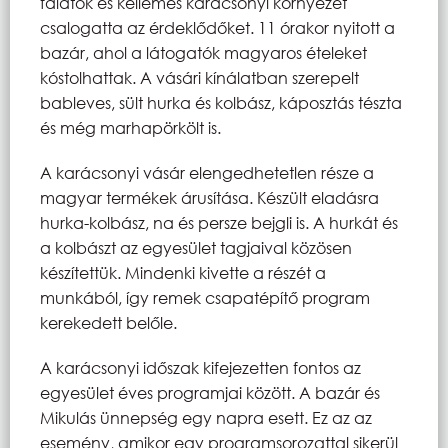
falatok és kellemes karácsonyi környezet
csalogatta az érdeklődőket. 11 órakor nyitott a
bazár, ahol a látogatók magyaros ételeket
kóstolhattak. A vásári kínálatban szerepelt
bableves, sült hurka és kolbász, káposztás tészta
és még marhapörkölt is.
A karácsonyi vásár elengedhetetlen része a
magyar termékek árusítása. Készült eladásra
hurka-kolbász, na és persze bejgli is. A hurkát és
a kolbászt az egyesület tagjaival közösen
készítettük. Mindenki kivette a részét a
munkából, így remek csapatépítő program
kerekedett belőle.
A karácsonyi időszak kifejezetten fontos az
egyesület éves programjai között. A bazár és
Mikulás ünnepség egy napra esett. Ez az az
esemény, amikor egy programsorozattal sikerül