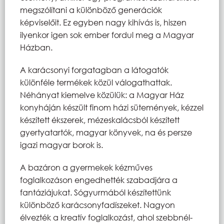
megszólítani a különböző generációk
képviselőit. Ez egyben nagy kihívás is, hiszen
ilyenkor igen sok ember fordul meg a Magyar
Házban.
A karácsonyi forgatagban a látogatók
különféle termékek közül válogathattak.
Néhányat kiemelve közülük: a Magyar Ház
konyháján készült finom házi sütemények, kézzel
készített ékszerek, mézeskalácsból készített
gyertyatartók, magyar könyvek, na és persze
igazi magyar borok is.
A bazáron a gyermekek kézműves
foglalkozáson engedhették szabadjára a
fantáziájukat. Sógyurmából készítettünk
különböző karácsonyfadíszeket. Nagyon
élvezték a kreatív foglalkozást, ahol szebbnél-