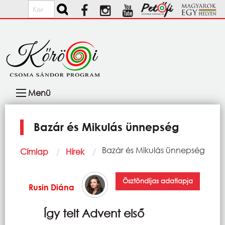
Ugrás a tartalomra
Keresés
Fő
Menü
navigáció
Bazár és Mikulás ünnepség
Morzsa
Current:
Bazár és Mikulás ünnepség
Címlap
Hírek
Ösztöndíjas adatlapja
Rusin Diána
Így telt Advent első