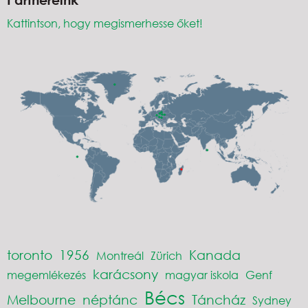
Kattintson, hogy megismerhesse őket!
toronto
1956
Kanada
Montreál
Zürich
karácsony
megemlékezés
magyar iskola
Genf
Bécs
Melbourne
néptánc
Táncház
Sydney