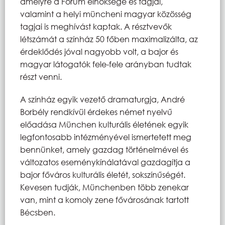
amelyre a Fórum elnöksége és tagjai,
valamint a helyi müncheni magyar közösség
tagjai is meghívást kaptak. A résztvevők
létszámát a színház 50 főben maximalizálta, az
érdeklődés jóval nagyobb volt, a bajor és
magyar látogatók fele-fele arányban tudtak
részt venni.
A színház egyik vezető dramaturgja, André
Borbély rendkívül érdekes német nyelvű
előadása München kulturális életének egyik
legfontosabb intézményével ismertetett meg
bennünket, amely gazdag történelmével és
változatos eseménykínálatával gazdagítja a
bajor főváros kulturális életét, sokszínűségét.
Kevesen tudják, Münchenben több zenekar
van, mint a komoly zene fővárosának tartott
Bécsben.