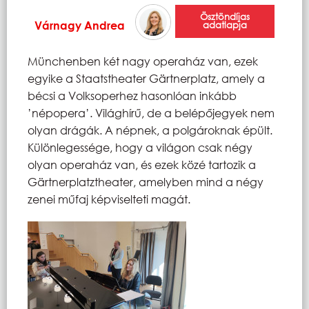
Ösztöndíjas
Várnagy Andrea
adatlapja
Münchenben két nagy operaház van, ezek
egyike a Staatstheater Gärtnerplatz, amely a
bécsi a Volksoperhez hasonlóan inkább
’népopera’. Világhírű, de a belépőjegyek nem
olyan drágák. A népnek, a polgároknak épült.
Különlegessége, hogy a világon csak négy
olyan operaház van, és ezek közé tartozik a
Gärtnerplatztheater, amelyben mind a négy
zenei műfaj képviselteti magát.