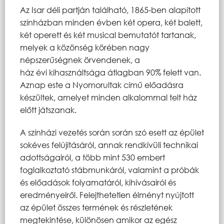
Az Isar déli partján található, 1865-ben alapított
színházban minden évben két opera, két balett,
két operett és két musical bemutatót tartanak,
melyek a közönség körében nagy
népszerűségnek örvendenek, a
ház évi kihasználtsága átlagban 90% felett van.
Aznap este a Nyomorultak című előadásra
készültek, amelyet minden alkalommal telt ház
előtt játszanak.
A színházi vezetés során során szó esett az épület
sokéves felújításáról, annak rendkívüli technikai
adottságairól, a több mint 530 embert
foglalkoztató stábmunkáról, valamint a próbák
és előadások folyamatáról, kihívásairól és
eredményeiről. Felejthetetlen élményt nyújtott
az épület összes termének és részletének
megtekintése, különösen amikor az egész