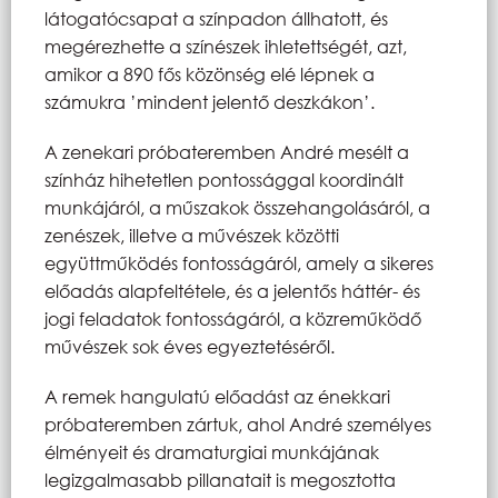
látogatócsapat a színpadon állhatott, és
megérezhette a színészek ihletettségét, azt,
amikor a 890 fős közönség elé lépnek a
számukra ’mindent jelentő deszkákon’.
A zenekari próbateremben André mesélt a
színház hihetetlen pontossággal koordinált
munkájáról, a műszakok összehangolásáról, a
zenészek, illetve a művészek közötti
együttműködés fontosságáról, amely a sikeres
előadás alapfeltétele, és a jelentős háttér- és
jogi feladatok fontosságáról, a közreműködő
művészek sok éves egyeztetéséről.
A remek hangulatú előadást az énekkari
próbateremben zártuk, ahol André személyes
élményeit és dramaturgiai munkájának
legizgalmasabb pillanatait is megosztotta