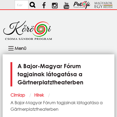
Ugrás a tartalomra
Keresés
Fő
Menü
navigáció
A Bajor-Magyar Fórum
tagjainak látogatása a
Gärtnerplatztheaterben
Morzsa
Címlap
Hírek
Current:
A Bajor-Magyar Fórum tagjainak látogatása a
Gärtnerplatztheaterben