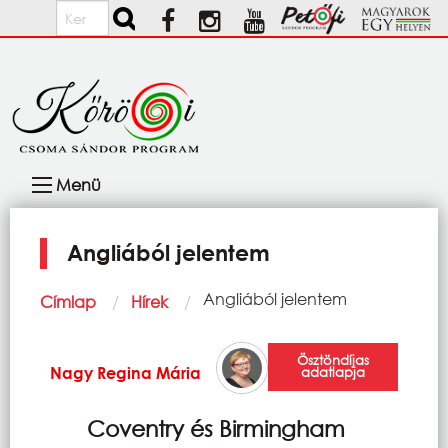
Ugrás a tartalomra
Keresés
Fő
Menü
navigáció
Angliából jelentem
Morzsa
Current:
Angliából jelentem
Címlap
Hírek
Ösztöndíjas
Nagy Regina Mária
adatlapja
Coventry és Birmingham