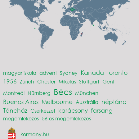
Kanada
toronto
magyar iskola
advent
Sydney
1956
Zürich
Chester
Mikulás
Stuttgart
Genf
Bécs
Montreál
Nürnberg
München
Buenos Aires
Melbourne
néptánc
Ausztrália
Táncház
karácsony
farsang
Cserkészet
megemlékezés
56-os megemlékezés
kormany.hu