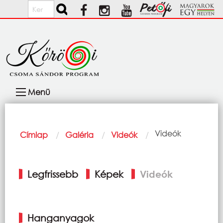
Ugrás a tartalomra
Keresés
Fő
Menü
navigáció
Morzsa
Current:
Videók
Címlap
Galéria
Videók
Elsődleges
Legfrissebb
Képek
Videók
fülek
Hanganyagok