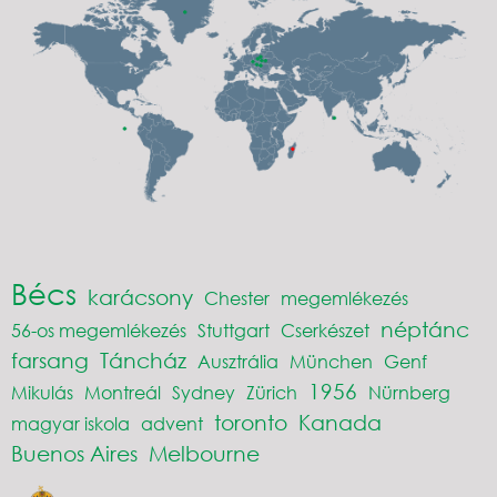
Bécs
karácsony
Chester
megemlékezés
néptánc
56-os megemlékezés
Stuttgart
Cserkészet
farsang
Táncház
Ausztrália
München
Genf
1956
Mikulás
Montreál
Sydney
Zürich
Nürnberg
toronto
Kanada
magyar iskola
advent
Buenos Aires
Melbourne