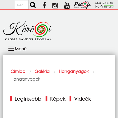
Ugrás a tartalomra
Keresés
Fő
Menü
navigáció
Morzsa
Címlap
Galéria
Hanganyagok
Current:
Hanganyagok
Elsődleges
Legfrissebb
Képek
Videók
fülek