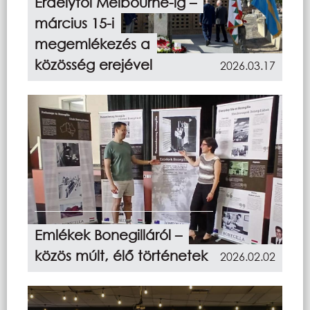
Erdélytől Melbourne-ig –
március 15-i
megemlékezés a
közösség erejével
2026.03.17
Emlékek Bonegilláról –
közös múlt, élő történetek
2026.02.02