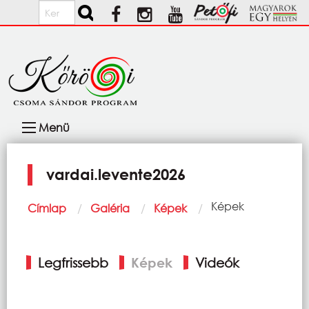
Ugrás a tartalomra
Keresés
Fő
Menü
navigáció
vardai.levente2026
Morzsa
Current:
Képek
Címlap
Galéria
Képek
Elsődleges
Legfrissebb
Képek
Videók
fülek