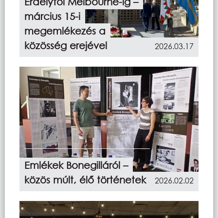
Erdélytől Melbourne-ig –
március 15-i
megemlékezés a
közösség erejével
2026.03.17
Emlékek Bonegilláról –
közös múlt, élő történetek
2026.02.02