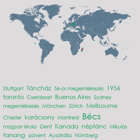
Táncház
1956
Stuttgart
56-os megemlékezés
toronto
Buenos Aires
Cserkészet
Sydney
Melbourne
megemlékezés
München
Zürich
Bécs
karácsony
Chester
Montreál
Kanada
néptánc
magyar iskola
Genf
Mikulás
farsang
advent
Ausztrália
Nürnberg