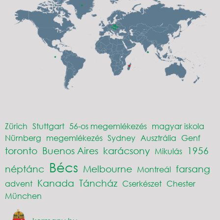
Zürich
Stuttgart
56-os megemlékezés
magyar iskola
Nürnberg
megemlékezés
Sydney
Ausztrália
Genf
toronto
Buenos Aires
karácsony
1956
Mikulás
Bécs
néptánc
Melbourne
farsang
Montreál
Kanada
Táncház
advent
Cserkészet
Chester
München