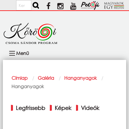
Ugrás a tartalomra
Keresés
Fő
Menü
navigáció
Morzsa
Címlap
Galéria
Hanganyagok
Current:
Hanganyagok
Elsődleges
Legfrissebb
Képek
Videók
fülek