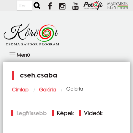
Ugrás a tartalomra
Keresés
Fő
Menü
navigáció
cseh.csaba
Morzsa
Current:
Galéria
Címlap
Galéria
Elsődleges
Legfrissebb
Képek
Videók
fülek