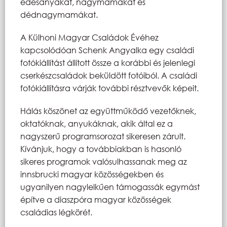
édesanyákat, nagymamákat és
dédnagymamákat.
A Külhoni Magyar Családok Évéhez
kapcsolódóan Schenk Angyalka egy családi
fotókiállítást állított össze a korábbi és jelenlegi
cserkészcsaládok beküldött fotóiból. A családi
fotókiállításra várják további résztvevők képeit.
Hálás köszönet az együttműködő vezetőknek,
oktatóknak, anyukáknak, akik által ez a
nagyszerű programsorozat sikeresen zárult.
Kívánjuk, hogy a továbbiakban is hasonló
sikeres programok valósulhassanak meg az
innsbrucki magyar közösségekben és
ugyanilyen nagylelkűen támogassák egymást
építve a diaszpóra magyar közösségek
családias légkörét.