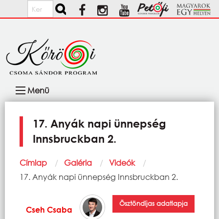
Ugrás a tartalomra
Keresés
Fő
Menü
navigáció
17. Anyák napi ünnepség
Innsbruckban 2.
Morzsa
Címlap
Galéria
Videók
Current:
17. Anyák napi ünnepség Innsbruckban 2.
Ösztöndíjas adatlapja
Cseh Csaba