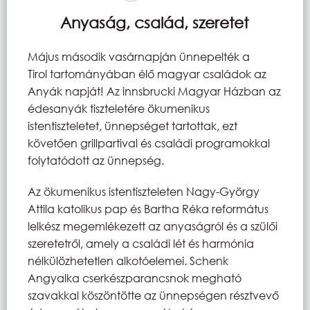
Anyaság, család, szeretet
Május második vasárnapján ünnepelték a
Tirol tartományában élő magyar családok az
Anyák napját! Az innsbrucki Magyar Házban az
édesanyák tiszteletére ökumenikus
istentiszteletet, ünnepséget tartottak, ezt
követően grillpartival és családi programokkal
folytatódott az ünnepség.
Az ökumenikus istentiszteleten Nagy-György
Attila katolikus pap és Bartha Réka református
lelkész megemlékezett az anyaságról és a szülői
szeretetről, amely a családi lét és harmónia
nélkülözhetetlen alkotóelemei. Schenk
Angyalka cserkészparancsnok megható
szavakkal köszöntötte az ünnepségen résztvevő