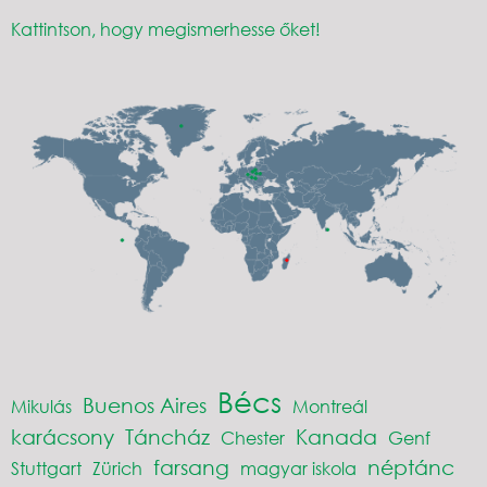
Kattintson, hogy megismerhesse őket!
Bécs
Buenos Aires
Mikulás
Montreál
karácsony
Táncház
Kanada
Chester
Genf
farsang
néptánc
Stuttgart
Zürich
magyar iskola