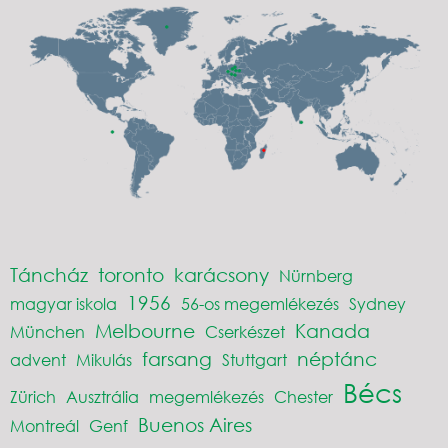
Táncház
toronto
karácsony
Nürnberg
1956
magyar iskola
56-os megemlékezés
Sydney
Melbourne
Kanada
München
Cserkészet
farsang
néptánc
advent
Mikulás
Stuttgart
Bécs
Zürich
Ausztrália
megemlékezés
Chester
Buenos Aires
Montreál
Genf