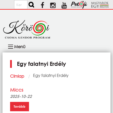
Ugrás a tartalomra
Keresés
Fő
Menü
navigáció
Egy falatnyi Erdély
Morzsa
Current:
Egy falatnyi Erdély
Címlap
Miccs
2025-10-22
Tovább