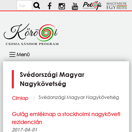
Ugrás a tartalomra
Keresés
Fő
Menü
navigáció
Svédországi Magyar
Nagykövetség
Morzsa
Current:
Svédországi Magyar Nagykövetség
Címlap
Gulág emléknap a stockholmi nagyköveti
rezidencián
2017-04-01