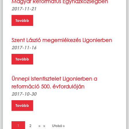
Magyar Református Egyházközségben
2017-11-21
Tovább
Szent László megemlékezés Ligonierben
2017-11-16
Tovább
Ünnepi istentisztelet Ligonierben a
reformáció 500. évfordulóján
2017-10-30
Tovább
Oldalszámozás
Jelenlegi oldal
1
Oldal
2
Következő oldal
››
Utolsó oldal
Utolsó »