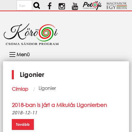
Ugrás a tartalomra
Keresés
Fő
Menü
navigáció
Ligonier
Morzsa
Current:
Ligonier
Címlap
2018-ban is járt a Mikulás Ligonierben
2018-12-11
Tovább